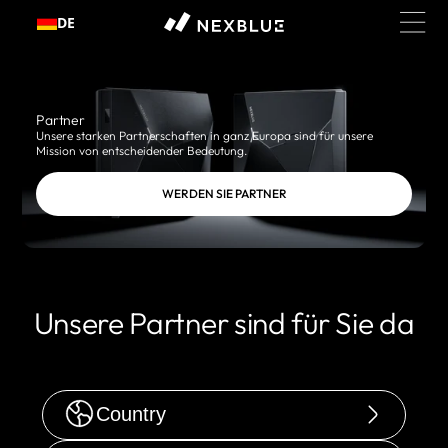
Zum
DE
Inhalt
springen
Partner
Unsere starken Partnerschaften in ganz Europa sind für unsere
Mission von entscheidender Bedeutung.
WERDEN SIE PARTNER
Unsere Partner sind für Sie da
Country