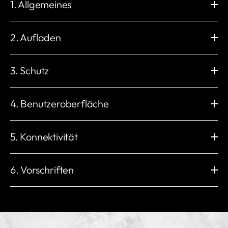
1. Allgemeines
Abmessungen (mm)
Wandmontage (mm)
H: 235 x B: 230 x T: 107
H: 206 x B: 130
2. Aufladen
Gewicht
Betriebstemperatur
2,3 kg
-30 °C bis +50 °C
Ladeleistung
Ladestecker
Lagertemperatur
Arbeitsfeuchtigkeit
1,4 bis 22 kW
Typ-2-Buchse (IEC 62196-2)
3. Schutz
-40 °C bis +70 °C
5 % bis 95 %
Elektronisches Schloss mit
Maximaler Ausgangsstrom
Arbeitshöhe
Außenverpackung
permanenter
32 A
Integrierter Fehlerstromschutz
Stoßschutz
< 2000 m
Karton
Verriegelungsoption
IP54
IK10
4. Benutzeroberfläche
6 A 1-phasig bis 32 A 3-phasig
UV-beständig
Isolationsklasse
Spannung
Installation Netzwerk
ja
I
Gehäuse
LED-Anzeige
3 * 400 V AC / 230 V AC (±10 %)
IT, TN und TT (automatische
Überspannungskategorie
EMV-Stufe
Kunststoffe
Rot / Grün / Blau / Weiß /
5. Konnektivität
Erkennung)
III
KLASSE B
Orange
Netzfrequenz
Integrierter Energiezähler
Sonstige Schutzvorrichtungen
RFID-Lesegerät
Startmodus
50 Hz
±1 %
WLAN
Integrierte eSIM
Überlastschutz
ISO/IEC 14443 Typ A
myNexBlue App / RFID NFC /
Lastmanagement
2,4 GHz 802.11b/g/n
4G LTE Cat 1
6. Vorschriften
Über-/Unterspannungsschutz
MIFARE Classic®
Plug & Play / NexBlue
Bis zu 5 Einheiten pro Standort
Ethernet
Bluetooth
Temperaturschutz
RJ45, 10 M/100 M
BLE 4.2
Relais-Schweißschutz
Entspricht:
Lokale Radiofrequenz
OCPP
Erdschlussschutz
2014/53/EU (RED) | 2014/35/EU (LVD)
Nexus™ RF
Lokales OCPP 1.6-J & 2.0.1
Fehlerstromschutz
2014/30/EU (EMV) | 2011/65/EU (RoHS)
ISO 15118
Andere Schnittstellen
PE-Anwesenheitserkennung
Ready V2G / PnC
1 oder 3 x CT-Klemmen
CP-Dioden-Anwesenheitserkennung