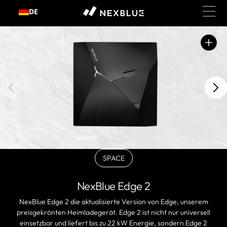
Zum
DE
Inhalt
springen
Ausgewählte
Medien
in
der
Galerieansicht
öffnen
SPACE
BLACK
Variante
ausverkauft
NexBlue Edge 2
oder
nicht
NexBlue Edge 2 die aktualisierte Version von Edge, unserem
verfügbar
preisgekrönten Heimladegerät. Edge 2 ist nicht nur universell
einsetzbar und liefert bis zu 22 kW Energie, sondern Edge 2