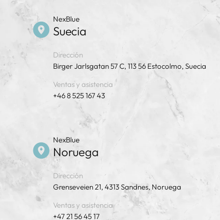
NexBlue
Suecia
Dirección
Birger Jarlsgatan 57 C, 113 56 Estocolmo, Suecia
Ventas y asistencia
+46 8 525 167 43
NexBlue
Noruega
Dirección
Grenseveien 21, 4313 Sandnes, Noruega
Ventas y asistencia
+47 21 56 45 17