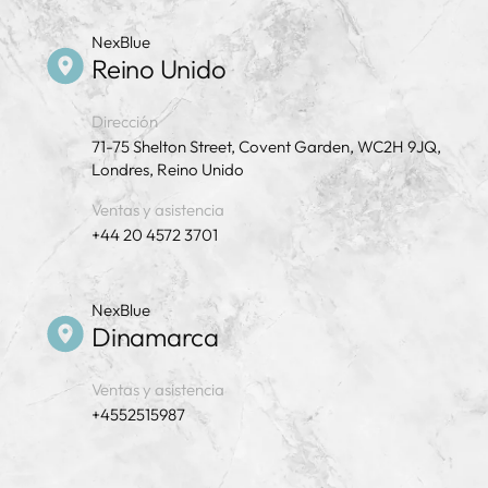
NexBlue
Reino Unido
Dirección
71-75 Shelton Street, Covent Garden, WC2H 9JQ,
Londres, Reino Unido
Ventas y asistencia
+44 20 4572 3701
NexBlue
Dinamarca
Ventas y asistencia
+4552515987