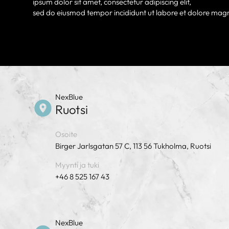
ipsum dolor sit amet, consectetur adipiscing elit,
sed do eiusmod tempor incididunt ut labore et dolore mag
NexBlue
Ruotsi
Osoite
Birger Jarlsgatan 57 C, 113 56 Tukholma, Ruotsi
Myynti ja tuki
+46 8 525 167 43
NexBlue