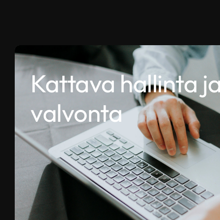
Kattava hallinta j
valvonta