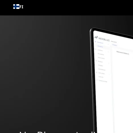
Siirry
FI
sisältöön