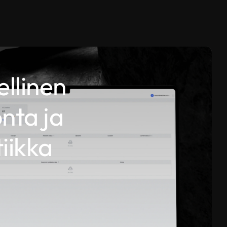
ellinen
nta ja
iikka