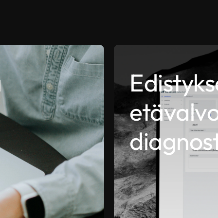
a
Edistyks
etävalvo
diagnost