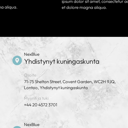
ipsum dolor sit amet, consectetur ad
na aliqua.
et dolore magna aliqua.
NexBlue
Yhdistynyt kuningaskunta
Osoite
71-75 Shelton Street, Covent Garden, WC2H 9JQ,
Lontoo, Yhdistynyt kuningaskunta
Myynti ja tuki
+44 20 4572 3701
NexBlue