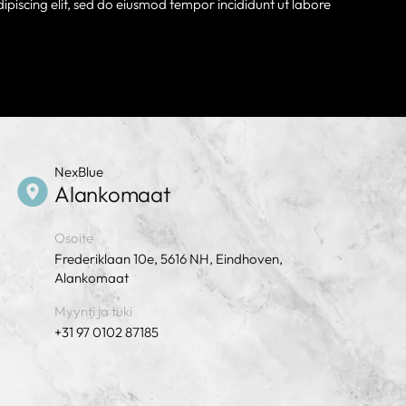
ipiscing elit, sed do eiusmod tempor incididunt ut labore
NexBlue
Alankomaat
Osoite
Frederiklaan 10e, 5616 NH, Eindhoven,
Alankomaat
Myynti ja tuki
+31 97 0102 87185