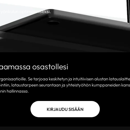
e työnkulun optimoimiseksi.
aamassa osastollesi
anisaatioille. Se tarjoaa keskitetyn ja intuitiivisen alustan latauslaitt
intiin, lataustarpeen seurantaan ja yhteistyöhön kumppaneiden kan
nnin hallinnassa.
KIRJAUDU SISÄÄN