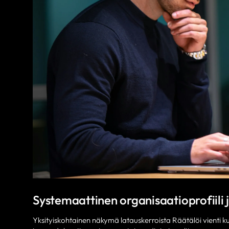
Systemaattinen organisaatioprofiili j
Yksityiskohtainen näkymä latauskerroista Räätälöi vienti k