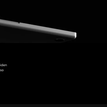
eiden
ssa