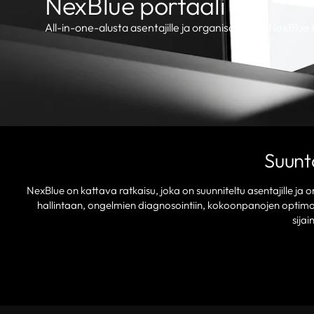
NexBlue portaali
All-in-one-alusta asentajille ja organisaatioille NexBlu
Suunt
NexBlue on kattava ratkaisu, joka on suunniteltu asentajille ja org
hallintaan, ongelmien diagnosointiin, kokoonpanojen optimo
sijai