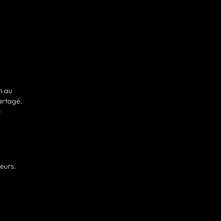
n au
artagé.
e
ieurs.