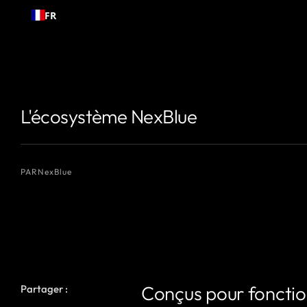
Passer
FR
au
contenu
{# Nom de l'auteur que vous souhaitez afficher #}
{# Nom de l'auteur
L'écosystème NexBlue
PAR
NexBlue
Conçus pour fonctio
Partager :