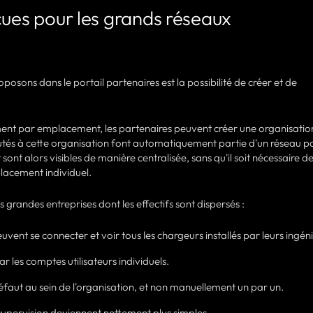
çues pour les grands réseaux
posons dans le portail partenaires est la possibilité de créer et de
ment par emplacement, les partenaires peuvent créer une organisatio
joutés à cette organisation font automatiquement partie d'un réseau p
nt sont alors visibles de manière centralisée, sans qu'il soit nécessaire d
acement individuel.
s grandes entreprises dont les effectifs sont dispersés :
uvent se connecter et voir tous les chargeurs installés par leurs ingén
 par les comptes utilisateurs individuels.
éfaut au sein de l'organisation, et non manuellement un par un.
a supervision deviennent nettement plus simples.