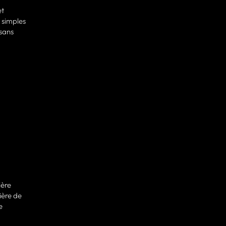
et
 simples
sans
ière
ière de
e