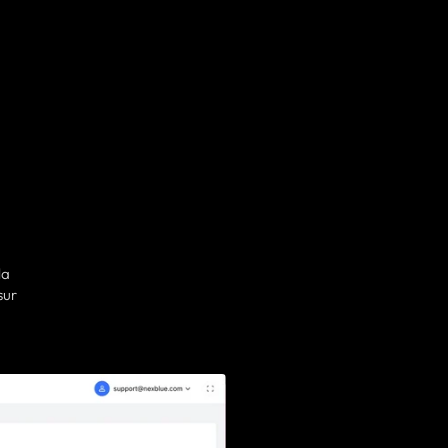
la
sur