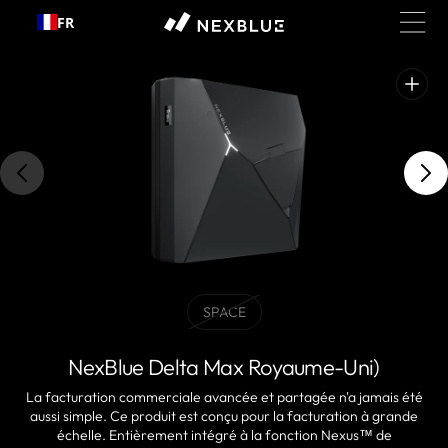
Passer
FR
au
contenu
Ouvrir
les
médias
présentés
dans
la
vue
galerie
SPACE
BLACK
Variante
épuisée
NexBlue Delta Max Royaume-Uni)
ou
indisponible
La facturation commerciale avancée et partagée n'a jamais été
aussi simple. Ce produit est conçu pour la facturation à grande
échelle. Entièrement intégré à la fonction Nexus™ de