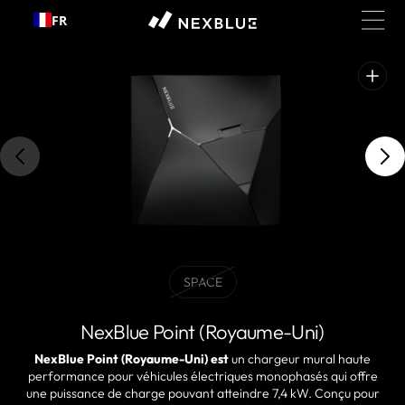
Passer
FR
au
contenu
Ouvrir
les
médias
présentés
dans
la
vue
galerie
SPACE
BLACK
Variante
épuisée
NexBlue Point (Royaume-Uni)
ou
indisponible
NexBlue Point (Royaume-Uni) est
un chargeur mural haute
performance pour véhicules électriques monophasés qui offre
une puissance de charge pouvant atteindre 7,4 kW. Conçu pour