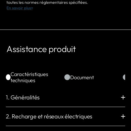
toutes les normes réglementaires spécifiées.
En savoir plus>
Assistance produit
Caractéristiques
Document
techniques
1. Généralités
Modèle
Dimensions (mm)
NB1620A
H : 235 x L : 230 x P : 130
2. Recharge et réseaux électriques
Fixation murale (mm)
Poids
H : 206 x L : 130
1,8 kg
Puissance de charge
Connecteur de charge