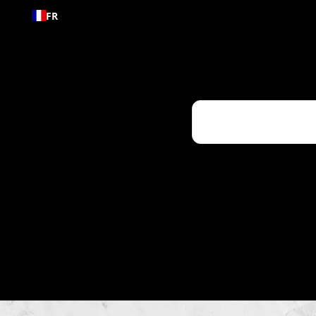
Passer
FR
au
contenu