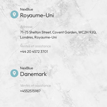
NexBlue
Royaume-Uni
Adresse
71-75 Shelton Street, Covent Garden, WC2H 9JQ,
Londres, Royaume-Uni
Ventes et assistance
+44 20 4572 3701
NexBlue
Danemark
Ventes et assistance
+4552515987