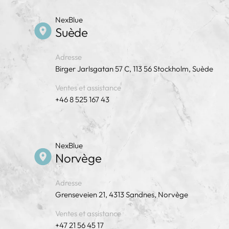
NexBlue
Suède
Adresse
Birger Jarlsgatan 57 C, 113 56 Stockholm, Suède
Ventes et assistance
+46 8 525 167 43
NexBlue
Norvège
Adresse
Grenseveien 21, 4313 Sandnes, Norvège
Ventes et assistance
+47 21 56 45 17