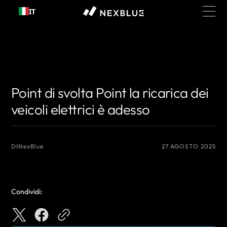
Passa al
IT
contenuto
{# Nome dell'autore che desideri visualizzare #}
{# Nome dell'autore che
desideri visualizzare #}
Point di svolta Point la ricarica dei
veicoli elettrici è adesso
DI
NexBlue
27 AGOSTO 2025
Condividi: