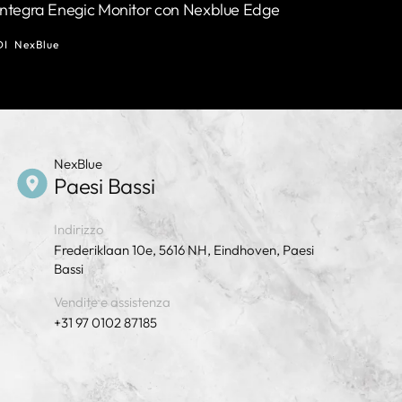
Integra Enegic Monitor con Nexblue Edge
DI
NexBlue
NexBlue
Paesi Bassi
Indirizzo
Frederiklaan 10e, 5616 NH, Eindhoven, Paesi
Bassi
Vendite e assistenza
+31 97 0102 87185