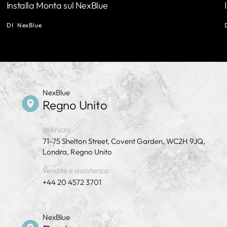
Installa Monta sul NexBlue
DI
NexBlue
NexBlue
Regno Unito
Indirizzo
71-75 Shelton Street, Covent Garden, WC2H 9JQ,
Londra, Regno Unito
Vendite e assistenza
+44 20 4572 3701
NexBlue