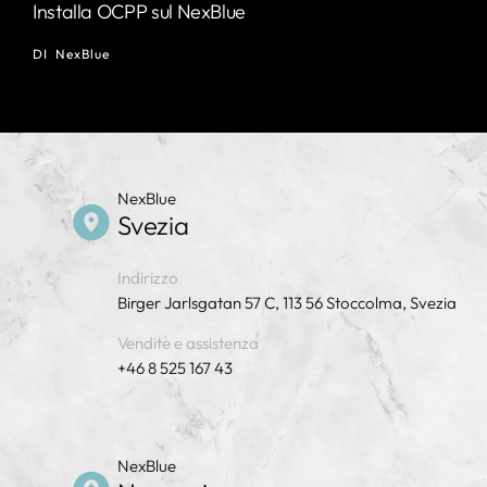
Installa OCPP sul NexBlue
DI
NexBlue
NexBlue
Svezia
Indirizzo
Birger Jarlsgatan 57 C, 113 56 Stoccolma, Svezia
Vendite e assistenza
+46 8 525 167 43
NexBlue