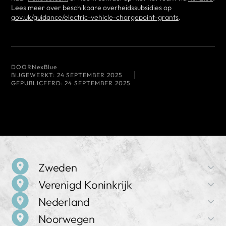
Lees meer over beschikbare overheidssubsidies op
gov.uk/guidance/electric-vehicle-chargepoint-grants
.
DOOR
NexBlue
BIJGEWERKT:
24 SEPTEMBER 2025
GEPUBLICEERD:
24 SEPTEMBER 2025
Zweden
Verenigd Koninkrijk
Bedrijfsnaam
Nederland
NexBlue
Bedrijfsnaam
Noorwegen
NexBlue
Adres
Bedrijfsnaam