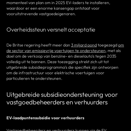
momenteel van plan om in 2025 EV-laders te installeren,
waardoor er een enorme kansengap ontstaat voor
vooruitstrevende vastgoedeigenaren.
Overheidssteun versnelt acceptatie
De Britse regering heeft meer dan
3 miljard pond
toegezegd
om
de sector van emissievrije voertuigen te ondersteunen
, met als
doel om de verkoop van benzine- en dieselauto's tegen 2035
volledig uit te bannen. Deze toezegging strekt zich uit tot
uitgebreide subsidieprogramma's die specifiek zijn ontworpen
om de infrastructuur voor elektrische voertuigen voor
particulieren te ondersteunen.
Uitgebreide subsidieondersteuning voor
vastgoedbeheerders en verhuurders
EV-laadpuntensubsidie voor verhuurders
Vastgoedbeheerders en verhuurders kunnen via de
EV