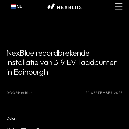
Ga
NL
naar
inhoud
{# De naam van de auteur die u wilt weergeven #}
{# De naam van de
auteur die u wilt weergeven #}
NexBlue recordbrekende
installatie van 319 EV-laadpunten
in Edinburgh
DOOR
NexBlue
24 SEPTEMBER 2025
Delen: