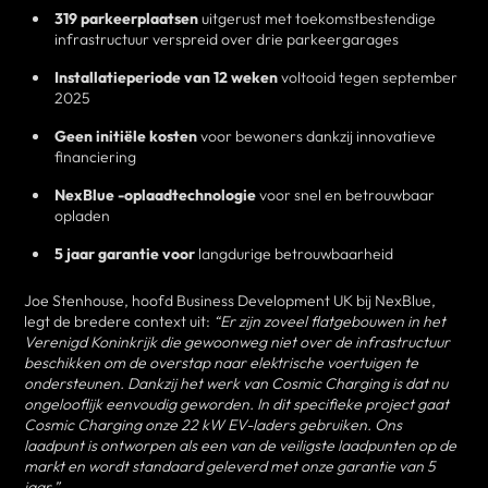
319 parkeerplaatsen
uitgerust met toekomstbestendige
infrastructuur verspreid over drie parkeergarages
Installatieperiode van 12 weken
voltooid tegen september
2025
Geen initiële kosten
voor bewoners dankzij innovatieve
financiering
NexBlue -oplaadtechnologie
voor snel en betrouwbaar
opladen
5 jaar garantie voor
langdurige betrouwbaarheid
Joe Stenhouse, hoofd Business Development UK bij NexBlue,
legt de bredere context uit:
“Er zijn zoveel flatgebouwen in het
Verenigd Koninkrijk die gewoonweg niet over de infrastructuur
beschikken om de overstap naar elektrische voertuigen te
ondersteunen. Dankzij het werk van Cosmic Charging is dat nu
ongelooflijk eenvoudig geworden. In dit specifieke project gaat
Cosmic Charging onze 22 kW EV-laders gebruiken. Ons
laadpunt is ontworpen als een van de veiligste laadpunten op de
markt en wordt standaard geleverd met onze garantie van 5
jaar.”