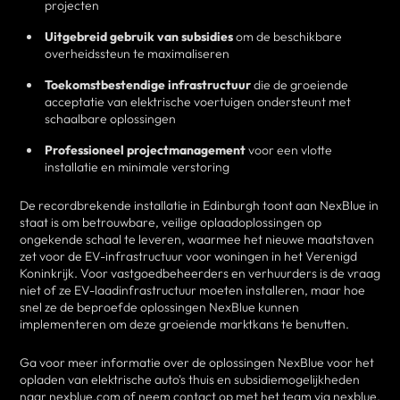
projecten
Uitgebreid gebruik van subsidies
om de beschikbare
overheidssteun te maximaliseren
Toekomstbestendige infrastructuur
die de groeiende
acceptatie van elektrische voertuigen ondersteunt met
schaalbare oplossingen
Professioneel projectmanagement
voor een vlotte
installatie en minimale verstoring
De recordbrekende installatie in Edinburgh toont aan NexBlue in
staat is om betrouwbare, veilige oplaadoplossingen op
ongekende schaal te leveren, waarmee het nieuwe maatstaven
zet voor de EV-infrastructuur voor woningen in het Verenigd
Koninkrijk. Voor vastgoedbeheerders en verhuurders is de vraag
niet of ze EV-laadinfrastructuur moeten installeren, maar hoe
snel ze de beproefde oplossingen NexBlue kunnen
implementeren om deze groeiende marktkans te benutten.
Ga voor meer informatie over de oplossingen NexBlue voor het
opladen van elektrische auto's thuis en subsidiemogelijkheden
naar
nexblue.com
of neem contact op met het team via
nexblue
.