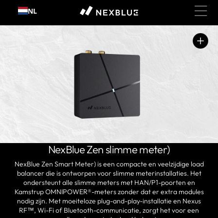
Ga
NL
naar
inhoud
Open
media
1
in
galerijweergave
NexBlue Zen slimme meter)
NexBlue Zen Smart Meter) is een compacte en veelzijdige load
balancer die is ontworpen voor slimme meterinstallaties. Het
ondersteunt alle slimme meters met HAN/P1-poorten en
Kamstrup OMNIPOWER®-meters zonder dat er extra modules
nodig zijn. Met moeiteloze plug-and-play-installatie en
Nexus
RF™
, Wi-Fi of Bluetooth-communicatie, zorgt het voor een