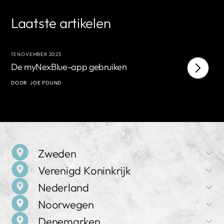
Laatste artikelen
13 NOVEMBER 2025
11
De myNexBlue-app gebruiken
N
I
DOOR
JOE POUND
D
Zweden
Verenigd Koninkrijk
Bedrijfsnaam
Nederland
NexBlue
Bedrijfsnaam
Noorwegen
NexBlue
Adres
Bedrijfsnaam
Birger Jarlsgatan 57 C, 113 56 Stockholm, Zweden
Denemarken
NexBlue
Adres