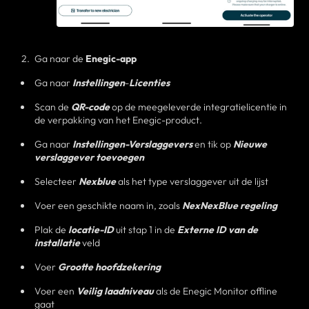
Ga naar de
Enegic-app
Ga naar
Instellingen
-
Licenties
Scan de
QR-code
op de meegeleverde integratielicentie in
de verpakking van het Enegic-product.
Ga naar
Instellingen-Verslaggevers
en tik op
Nieuwe
verslaggever toevoegen
Selecteer
Nexblue
als het type verslaggever uit de lijst
Voer een geschikte naam in, zoals
NexNexBlue regeling
Plak de
locatie-ID
uit stap 1 in de
Externe ID van de
installatie
veld
Voer
Grootte hoofdzekering
Voer een
Veilig laadniveau
als de Enegic Monitor offline
gaat