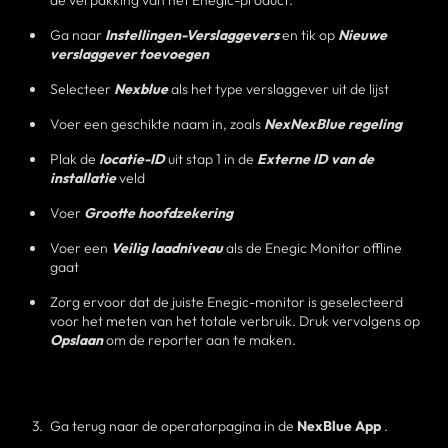
de verpakking van het Enegic-product.
Ga naar
Instellingen-Verslaggevers
en tik op
Nieuwe
verslaggever toevoegen
Selecteer
Nexblue
als het type verslaggever uit de lijst
Voer een geschikte naam in, zoals
NexNexBlue regeling
Plak de
locatie-ID
uit stap 1 in de
Externe ID van de
installatie
veld
Voer
Grootte hoofdzekering
Voer een
Veilig laadniveau
als de Enegic Monitor offline
gaat
Zorg ervoor dat de juiste Enegic-monitor is geselecteerd
voor het meten van het totale verbruik. Druk vervolgens op
Opslaan
om de reporter aan te maken.
Ga terug naar de operatorpagina in de
NexBlue App
.