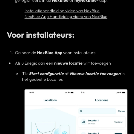
geregistreerd in de
NexBlue
of
myNexBlue-
app.
Installatiehandleiding video van NexBlue
NexBlue App Handleiding video van NexBlue
Voor installateurs:
Ga naar de
NexBlue App
voor installateurs
Als u Enegic aan een
nieuwe locatie
wilt toevoegen
Tik
Start configuratie
of
Nieuwe locatie toevoegen
in
het gedeelte Locaties