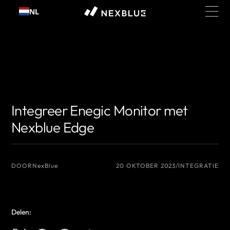
Ga
NL
naar
inhoud
{# De naam van de auteur die u wilt weergeven #}
{# De naam van de
auteur die u wilt weergeven #}
Integreer Enegic Monitor met
Nexblue Edge
DOOR
NexBlue
20 OKTOBER 2023
INTEGRATIE
Delen: