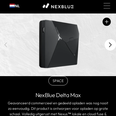
Ga
NL
naar
inhoud
Open
aanbevolen
media
in
galerijweergave
SPACE
BLACKVariant
uitverkocht
of
NexBlue Delta Max
niet
beschikbaar
Geavanceerd commercieel en gedeeld opladen was nog nooit
zo eenvoudig. Dit product is ontworpen voor opladen op grote
schaal. Volledig uitgerust met Nexus™ lokale en cloud fuse &