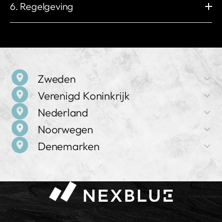
Belastingsbeheer
2,4 GHz 802.11b/g/n
4G LTE Cat 1
6. Regelgeving
Over-/onderspanningsbeveiliging
MIFARE Classic®
Plug & Play / NexBlue
Onbeperkt
Ethernet
Bluetooth
Temperatuurbeveiliging
RJ45, 10M / 100M
BLE 4.2
Relaislasbeveiliging
Voldoet aan:
Lokale radiofrequentie
OCPP
Aardlekbeveiliging
2014/53/EU (RED) 丨2014/35/EU (LVD)
Nexus™ RF
Lokale OCPP 1.6-J & 2.0.1
Reststroombeveiliging
2014/30/EU (EMC) 丨2011/65/EU (RoHS)
ISO 15118
Andere interfaces
PE-aanwezigheidsdetectie
Ready V2G / PnC
1 of 3 x CT-klemmen
CP-diode-aanwezigheidsdetectie
EU-typeonderzoekscertificaat (module B & module D)
Belastingsafschakeling RS-485
Vochtigheidsbewaking
Bevestigt conformiteit met:
Zweden
2014/32/EU (MID)
Verenigd Koninkrijk
Bedrijfsnaam
REACH-verordening (EG) nr. 1907/2006
Nederland
Zie DoC voor details op
nexblue
NexBlue
Bedrijfsnaam
Noorwegen
NexBlue
Adres
Bedrijfsnaam
Birger Jarlsgatan 57 C, 113 56 Stockholm, Zweden
Denemarken
NexBlue
Adres
Bedrijfsnaam
71-75 Shelton Street, Covent Garden, WC2H 9JQ,
Verkoop en ondersteuning
NexBlue
Adres
Londen, Verenigd Koninkrijk
+46 8 525 167 43
Bedrijfsnaam
Frederiklaan 10e, 5616 NH, Eindhoven, Nederland
NexBlue
Adres
Verkoop en ondersteuning
Grenseveien 21, 4313 Sandnes, Noorwegen
Verkoop en ondersteuning
+44 20 4572 3701
Verkoop en ondersteuning
+31 97 0102 87185
+4552515987
Verkoop en ondersteuning
+47 21 56 45 17