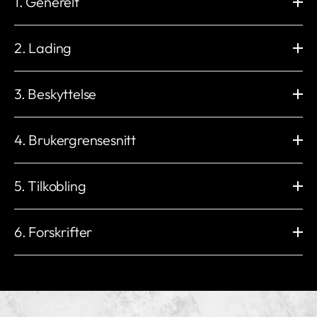
1. Generelt
Mål (mm)
Veggmontering (mm)
H: 235 x B: 230 x D: 107
H: 206 x B: 130
2. Lading
Vekt
Driftstemperatur
2,3 kg
-30 °C til +50 °C
Ladeeffekt
Ladekontakt
Lagringstemperatur
Arbeidsfuktighet
1,4 til 22 kW
type 2-sokkel (IEC 62196-2)
3. Beskyttelse
-40 °C til +70 °C
5 % til 95 %
Elektronisk lås med permanent
Maksimal utgangsstrøm
Arbeidshøyde
Ekstern
låsealternativ
32 A
Innebygd
Støtbeskyttelse
< 2000 m
emballasjekartong
6 A 1-fase til 32 A 3-fase
jordfeilstrømbeskyttelse
IK10
4. Brukergrensesnitt
Spenning
Installasjonsnettverk
IP54
3 * 400 V AC / 230 V AC (±10 %)
IT, TN og TT (automatisk
UV-bestandig
Isolasjonsklasse
Plastkapsling
LED-indikator
deteksjon)
ja
I
Rød / Grønn / Blå / Hvit /
5. Tilkobling
Nettfrekvens
Innebygd energimåler
Overspenningskategori
EMC-nivå
Oransje
50 Hz
±1%
III
KLASSE B
RFID-leser
Startmodus
Lasthåndtering
Wi-Fi
Innebygd eSIM
Annen
ISO / IEC 14443 Type A
myNexBlue-app / RFID NFC /
Ubegrenset
2,4 GHz 802.11b/g/n
4G LTE Cat 1
6. Forskrifter
beskyttelse Overbelastningsvern
MIFARE Classic®
Plug & Play / NexBlue
Ethernet
Bluetooth
Over-/underspenningsvern
brukerportal
RJ45, 10M / 100M
BLE 4.2
Temperaturbeskyttelse
I samsvar med:
Lokal radiofrekvens
OCPP
Relé sveisebeskyttelse
2014/53/EU (RED) 丨2014/35/EU (LVD)
Nexus™ RF
Lokal OCPP 1.6-J og 2.0.1
Jordfeilbeskyttelse
2014/30/EU (EMC) 丨2011/65/EU (RoHS)
ISO 15118
Andre grensesnitt
Reststrømbeskyttelse
Ready for V2G / PnC
1 eller 3 x CT-klemmer
PE-tilstedeværelsesdeteksjon
EU-typegodkjenningssertifikat (modul B og modul D)