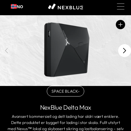
Hopp
NO
til
innhold
Åpne
utvalgte
medier
i
gallerivisning
SPACE BLACK-
varianten
er
utsolgt
NexBlue Delta Max
eller
ikke
Avansert kommersiell og delt lading har aldri vært enklere.
tilgjengelig
Dette produktet er bygget for lading i stor skala. Fullt utstyrt
med Nexus™ lokal og skybasert sikring og lastbalansering – selv