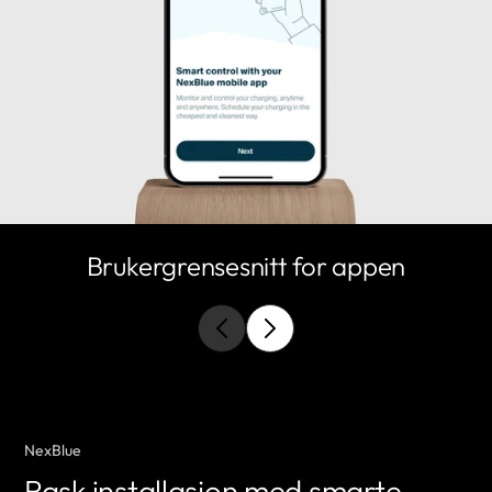
Brukergrensesnitt for appen
NexBlue
Rask installasjon med smarte