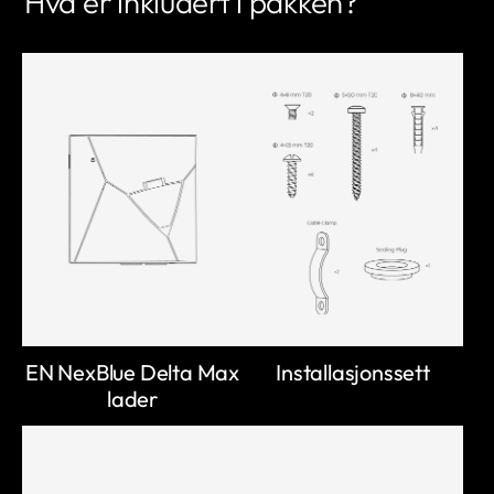
Hva er inkludert i pakken?
EN NexBlue Delta Max
Installasjonssett
lader