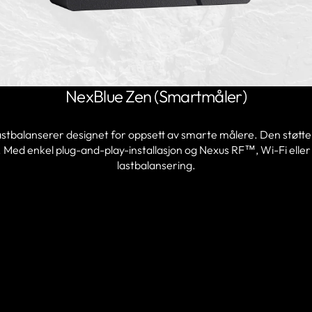
NexBlue Zen (Smartmåler)
lastbalanserer designet for oppsett av smarte målere. Den stø
ed enkel plug-and-play-installasjon og
Nexus RF™
, Wi-Fi ell
lastbalansering.
FINN EN PARTNER