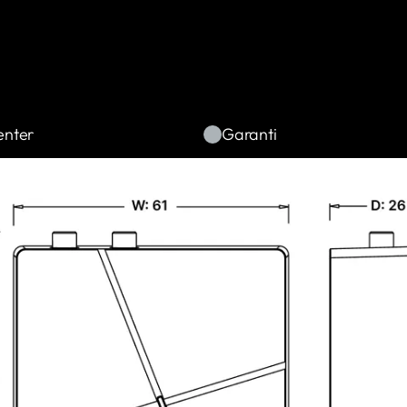
nter
Garanti