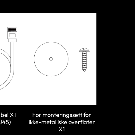
bel X1
For monteringssett for
RJ45)
ikke-metalliske overflater
X1