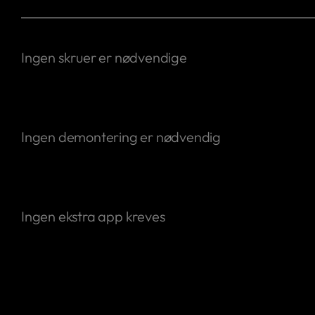
Ingen skruer er nødvendige
Fest den enkelt til sikringsskapet med den magnetiske b
Ingen demontering er nødvendig
Plug & Play-tilkobling til smartmåleren
Ingen ekstra app kreves
NexBlue Partner-appen løser konfigurasjonsproblemer fo
Produkter