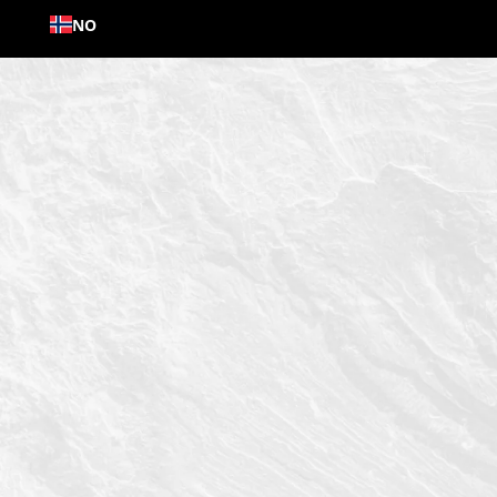
Hopp
NO
til
innhold