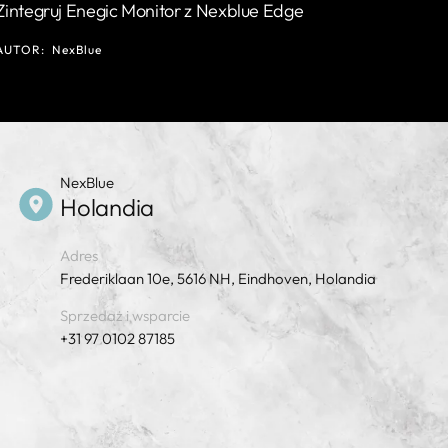
Zintegruj Enegic Monitor z Nexblue Edge
AUTOR:
NexBlue
NexBlue
Holandia
Adres
Frederiklaan 10e, 5616 NH, Eindhoven, Holandia
Sprzedaż i wsparcie
+31 97 0102 87185