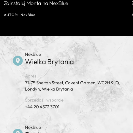
Zainstaluj Monta na NexBlue
AUTOR:
NexBlue
NexBlue
Wielka Brytania
Adres
71-75 Shelton Street, Covent Garden, WC2H 9JQ,
Londyn, Wielka Brytania
Sprzedaż i wsparcie
+44 20 4572 3701
NexBlue