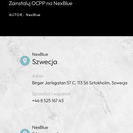
Zainstaluj OCPP na NexBlue
AUTOR:
NexBlue
NexBlue
Szwecja
Adres
Birger Jarlsgatan 57 C, 113 56 Sztokholm, Szwecja
Sprzedaż i wsparcie
+46 8 525 167 43
NexBlue