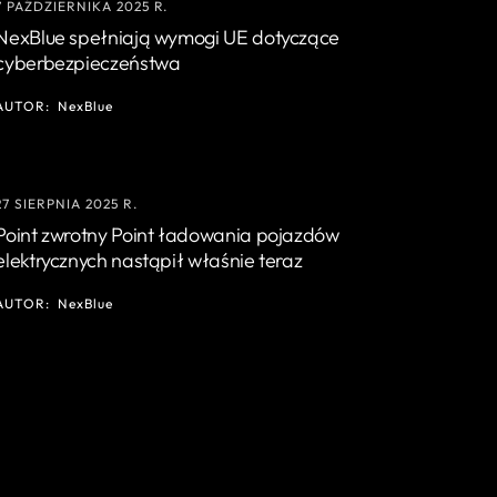
7 PAŹDZIERNIKA 2025 R.
NexBlue spełniają wymogi UE dotyczące
cyberbezpieczeństwa
AUTOR:
NexBlue
27 SIERPNIA 2025 R.
Point zwrotny Point ładowania pojazdów
elektrycznych nastąpił właśnie teraz
AUTOR:
NexBlue