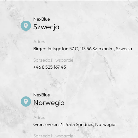
NexBlue
Szwecja
Adres
Birger Jarlsgatan 57 C, 113 56 Sztokholm, Szwecja
Sprzedaż i wsparcie
+46 8 525 167 43
NexBlue
Norwegia
Adres
Grenseveien 21, 4313 Sandnes, Norwegia
Sprzedaż i wsparcie