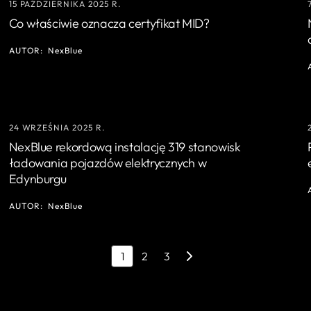
15 PAŹDZIERNIKA 2025 R.
Co właściwie oznacza certyfikat MID?
AUTOR:
NexBlue
24 WRZEŚNIA 2025 R.
NexBlue rekordową instalację 319 stanowisk
ładowania pojazdów elektrycznych w
Edynburgu
AUTOR:
NexBlue
1
2
3