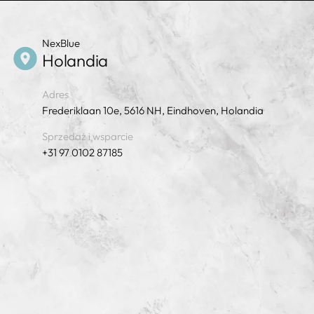
NexBlue
Holandia
Adres
Frederiklaan 10e, 5616 NH, Eindhoven, Holandia
Sprzedaż i wsparcie
+31 97 0102 87185