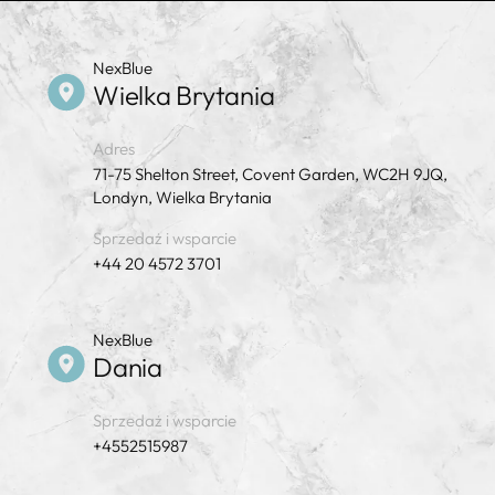
NexBlue
Wielka Brytania
Adres
71-75 Shelton Street, Covent Garden, WC2H 9JQ,
Londyn, Wielka Brytania
Sprzedaż i wsparcie
+44 20 4572 3701
NexBlue
Dania
Sprzedaż i wsparcie
+4552515987