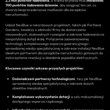
2,3 mln punktów ładowania
, a Wielka Brytania musi
instalować
700 punktów ładowania dziennie
, aby osiągnąć ten cel, co
stwarza bezprecedensowe możliwości dla zarządców
nieruchomości.
Udział NexBlue w rekordowych projektach, takich jak Portland
Gardens, świadczy o zdolności firmy do dostarczania
niezawodnych, skalowalnych rozwiązań w zakresie ładowania na
niespotykaną dotąd skalę. Połączenie zaawansowanej
technologii, kompleksowego wsparcia gwarancyjnego i
sprawdzonej wiedzy specjalistycznej w zakresie instalacji NexBlue
idealnym partnerem dla zarządców nieruchomości gotowych do
wykorzystania rewolucji w dziedzinie pojazdów elektrycznych.
Kluczowe czynniki sukcesu przyszłych projektów:
Doświadczeni partnerzy technologiczni
, tacy jak NexBlue
sprawdzoną wiedzę specjalistyczną w zakresie dużych
obiektów mieszkalnych.
Kompleksowe wykorzystanie dotacji
w celu maksymalizacji
dostępnego wsparcia rządowego
Infrastruktura gotowa na przyszłość
, wspierająca rosnącą