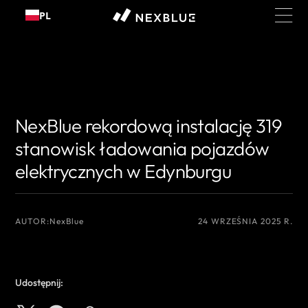
Przejdź
PL
do
treści
{# Nazwisko autora, które chcesz wyświetlić #}
{# Nazwisko autora, które
chcesz wyświetlić #}
NexBlue rekordową instalację 319
stanowisk ładowania pojazdów
elektrycznych w Edynburgu
AUTOR:
NexBlue
24 WRZEŚNIA 2025 R.
Udostępnij: