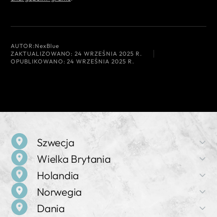
AUTOR:
NexBlue
ZAKTUALIZOWANO:
24 WRZEŚNIA 2025 R.
OPUBLIKOWANO:
24 WRZEŚNIA 2025 R.
Szwecja
Wielka Brytania
Nazwa firmy
Holandia
NexBlue
Nazwa firmy
Norwegia
NexBlue
Adres
Nazwa firmy
Birger Jarlsgatan 57 C, 113 56 Sztokholm, Szwecja
Dania
NexBlue
Adres
Nazwa firmy