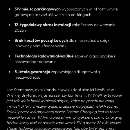
319 miejsc parkingowych
wyposażonych w infrastrukturę
gotową na przyszłość w trzech parkingach
12-tygodniowy okres instalacji
zakończony do września
2025 r.
Brak kosztów początkowych
dla mieszkańców dzięki
innowacyjnemu finansowaniu
Technologia ładowaniaNexBlue
zapewniająca szybkie i
niezawodne ładowanie
5-letnia gwarancja
zapewniająca długotrwałą
niezawodność
Joe Stenhouse, dyrektor ds. rozwoju działalności NexBlue w
Wielkiej Brytanii, wyjaśnia szerszy kontekst:
„W Wielkiej Brytanii
jest tak wiele bloków mieszkalnych, które po prostu nie mają
infrastruktury umożliwiającej przejście na pojazdy elektryczne.
Dzięki pracy wykonywanej przez Cosmic Charging jest to teraz
niezwykle łatwe. W tym konkretnym projekcie Cosmic Charging
będzie korzystać z naszych ładowarek EV o mocy 22 kW. Nasze
stacje ładowania są zaprojektowane tak, aby były jednymi z