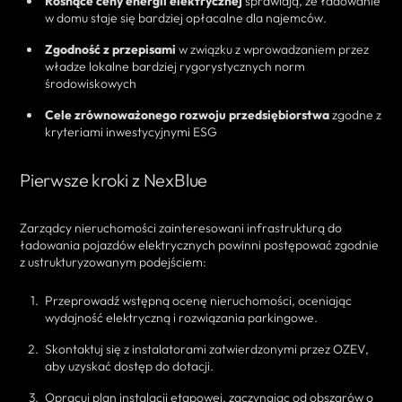
Rosnące ceny energii elektrycznej
sprawiają, że ładowanie
w domu staje się bardziej opłacalne dla najemców.
Zgodność z przepisami
w związku z wprowadzaniem przez
władze lokalne bardziej rygorystycznych norm
środowiskowych
Cele zrównoważonego rozwoju przedsiębiorstwa
zgodne z
kryteriami inwestycyjnymi ESG
Pierwsze kroki z NexBlue
Zarządcy nieruchomości zainteresowani infrastrukturą do
ładowania pojazdów elektrycznych powinni postępować zgodnie
z ustrukturyzowanym podejściem:
Przeprowadź wstępną ocenę nieruchomości, oceniając
wydajność elektryczną i rozwiązania parkingowe.
Skontaktuj się z instalatorami zatwierdzonymi przez OZEV,
aby uzyskać dostęp do dotacji.
Opracuj plan instalacji etapowej, zaczynając od obszarów o