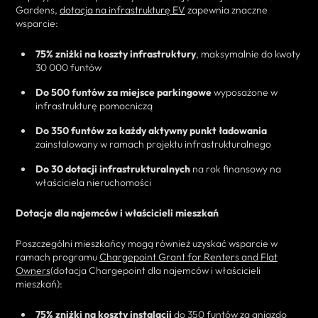
Gardens,
dotacja na infrastrukturę EV
zapewnia znaczne
wsparcie:
75% zniżki na koszty infrastruktury
, maksymalnie do kwoty
30 000 funtów
Do 500 funtów za miejsce parkingowe
wyposażone w
infrastrukturę pomocniczą
Do 350 funtów za każdy aktywny punkt ładowania
zainstalowany w ramach projektu infrastrukturalnego
Do 30 dotacji infrastrukturalnych
na rok finansowy na
właściciela nieruchomości
Dotacje dla najemców i właścicieli mieszkań
Poszczególni mieszkańcy mogą również uzyskać wsparcie w
ramach programu
Chargepoint Grant for Renters and Flat
Owners
(dotacja Chargepoint dla najemców i właścicieli
mieszkań):
75% zniżki na koszty instalacji
do 350 funtów za gniazdo