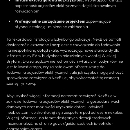
popularność pojazdów elektrycznych dzięki skalowalnym
rozwiązaniom
Profesjonalne zarządzanie projektem
zapewniające
płynną instalację i minimalne zakłócenia
Ta rekordowa instalacja w Edynburgu pokazuje, NexBlue potrafi
dostarczać niezawodne i bezpieczne rozwiązania do ładowania
na niespotykaną dotąd skalę, wyznaczając nowe standardy dla
infrastruktury EV w budynkach mieszkalnych w całej Wielkiej
Brytanii. Dla zarządców nieruchomości i właścicieli budynków nie
jest to kwestia tego, czy zainstalować infrastrukturę do
ładowania pojazdów elektrycznych, ale jak szybko mogą wdrożyć
sprawdzone rozwiązania NexBlue, aby wykorzystać tę rosnącą
szansę rynkową.
Aby uzyskać więcej informacji na temat rozwiązań NexBlue w
zakresie ładowania pojazdów elektrycznych w gospodarstwach
domowych oraz możliwości uzyskania dotacji, odwiedź
nexblue.com
lub skontaktuj się z zespołem pod adresem
nexblue
.
Więcej informacji na temat dostępnych dotacji rządowych
można znaleźć na
stronie gov.uk/guidance/electric-vehicle-
chargepoint-grants
.