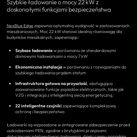
Szybkie ładowanie o mocy 22 kW z
doskonałymi funkcjami bezpieczeństwa
NexBlue Edge
zapewnia optymalną wydajność w zastosowaniach
mieszkaniowych. Moc 22 kW stanowi idealną równowagę dla
budynków mieszkalnych, zapewniając:
Szybsze ładowanie
w porównaniu ze standardowymi
domowymi ładowarkami o mocy 7 kW
Ekonomiczna instalacja
w porównaniu z rozwiązaniami do
szybkiego ładowania prądem stałym
Infrastruktura gotowa na przyszłość
, obsługująca
zaawansowane funkcje pojazdów elektrycznych, takie jak
V2G i integracja z inteligentną siecią energetyczną.
22 inteligentne czujniki
zapewniające kompleksową
ochronę i bezpieczeństwo
Ładowarki są wyposażone w zintegrowane zabezpieczenie przed
uszkodzeniami PEN, zgodnie z brytyjskimi przepisami
dotyczącymi inteligentnego ładowania, dzięki czemu posiadają