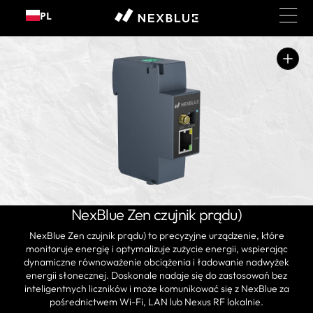
Przejdź
PL
do
treści
Otwórz
media
1
w
widoku
galerii
NexBlue Zen czujnik prądu)
NexBlue Zen czujnik prądu) to precyzyjne urządzenie, które
monitoruje energię i optymalizuje zużycie energii, wspierając
dynamiczne równoważenie obciążenia i ładowanie nadwyżek
energii słonecznej. Doskonale nadaje się do zastosowań bez
inteligentnych liczników i może komunikować się z NexBlue za
pośrednictwem Wi-Fi, LAN lub Nexus RF lokalnie.