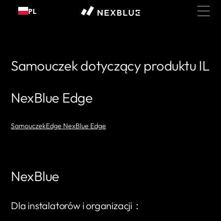
Przejdź
PL
do
treści
Samouczek dotyczący produktu IL
NexBlue Edge
SamouczekEdge NexBlue Edge
NexBlue
Dla instalatorów i organizacji：