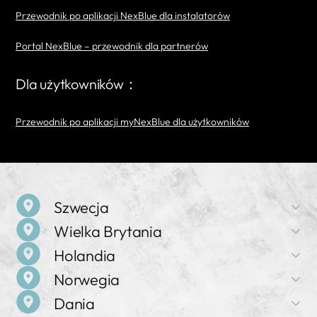
Przewodnik po aplikacji NexBlue dla instalatorów
Portal NexBlue – przewodnik dla partnerów
Dla użytkowników：
Przewodnik po aplikacji myNexBlue dla użytkowników
Szwecja
Wielka Brytania
Nazwa firmy
Holandia
NexBlue
Nazwa firmy
Norwegia
NexBlue
Adres
Nazwa firmy
Birger Jarlsgatan 57 C, 113 56 Sztokholm, Szwecja
Dania
NexBlue
Adres
Nazwa firmy