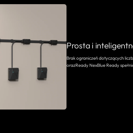
Prosta i inteligent
Brak ograniczeń dotyczących liczby
orazReady NexBlue Ready spełniaj