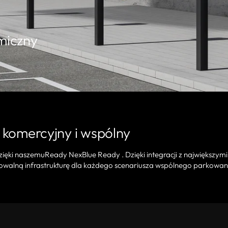
omiczny
 komercyjny i wspólny
dzięki naszemuReady NexBlue Ready . Dzięki integracji z największymi
alowalną infrastrukturę dla każdego scenariusza wspólnego parkowan