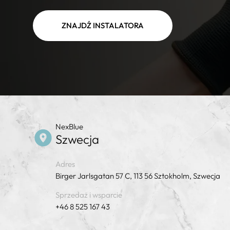
ZNAJDŹ INSTALATORA
NexBlue
Szwecja
Adres
Birger Jarlsgatan 57 C, 113 56 Sztokholm, Szwecja
Sprzedaż i wsparcie
+46 8 525 167 43