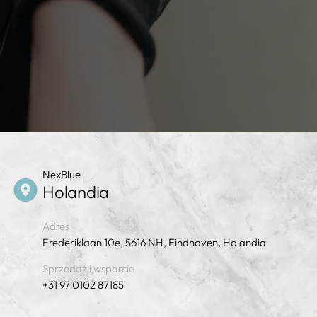
NexBlue
Holandia
Adres
Frederiklaan 10e, 5616 NH, Eindhoven, Holandia
Sprzedaż i wsparcie
+31 97 0102 87185