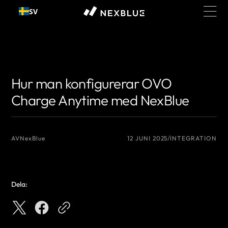
Gå till
SV
innehållet
{# Författarnamn som du vill visa #}
{# Författarnamn som du vill visa #}
Hur man konfigurerar OVO
Charge Anytime med NexBlue
AV
NexBlue
12 JUNI 2025
INTEGRATION
Dela: