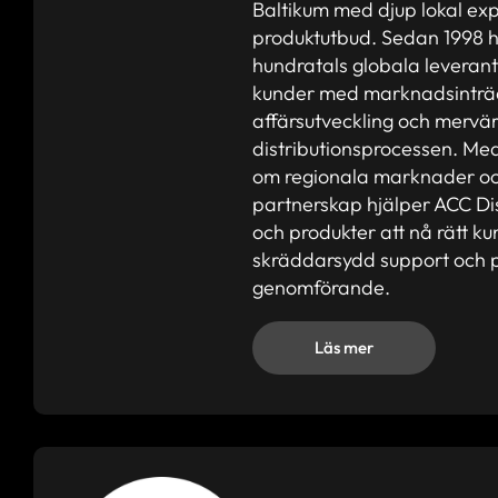
Baltikum med djup lokal expe
produktutbud. Sedan 1998 ha
hundratals globala leverant
kunder med marknadsinträde
affärsutveckling och mervä
distributionsprocessen. M
om regionala marknader och
partnerskap hjälper ACC Di
och produkter att nå rätt k
skräddarsydd support och p
genomförande.
Läs mer