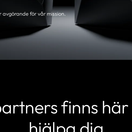
r avgörande för vår mission.
artners finns här 
hjälpa dig