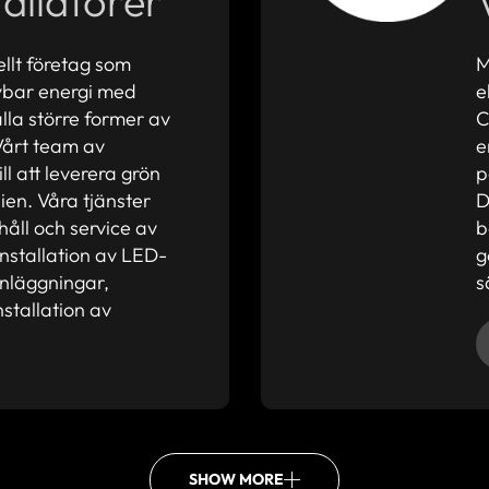
allatörer
ellt företag som
M
nybar energi med
e
lla större former av
C
 Vårt team av
e
ll att leverera grön
p
ien. Våra tjänster
D
håll och service av
b
installation av LED-
g
anläggningar,
s
stallation av
SHOW MORE