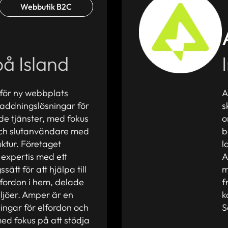
Webbutik B2C
å Island
 för ny webbplats
A
laddningslösningar för
s
de tjänster, med fokus
o
 och slutanvändare med
b
ruktur. Företaget
l
 expertis med ett
A
ätt för att hjälpa till
m
lfordon i hem, delade
f
ljöer. Amper är en
k
ingar för elfordon och
S
med fokus på att stödja