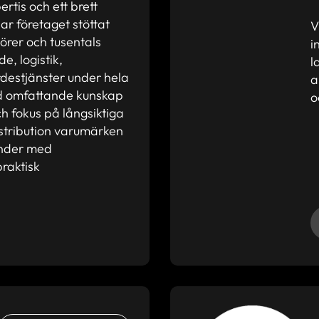
rtis och ett brett
r företaget stöttat
V
örer och tusentals
i
, logistik,
l
rdestjänster under hela
a
ed omfattande kunskap
o
 fokus på långsiktiga
stribution varumärken
under med
raktisk