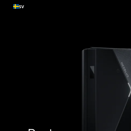
Gå till
SV
innehållet