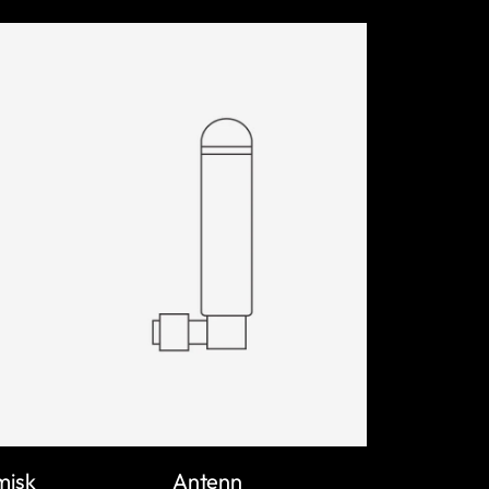
misk
Antenn