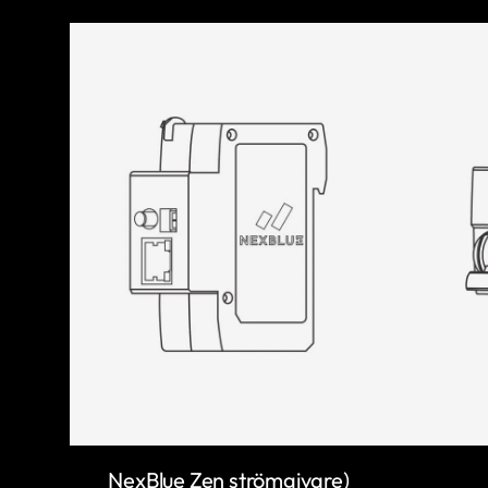
NexBlue Zen strömgivare)