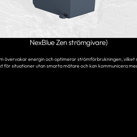
NexBlue Zen strömgivare)
om övervakar energin och optimerar strömförbrukningen, vilket s
ekt för situationer utan smarta mätare och kan kommunicera med 
HITTA EN PARTNER