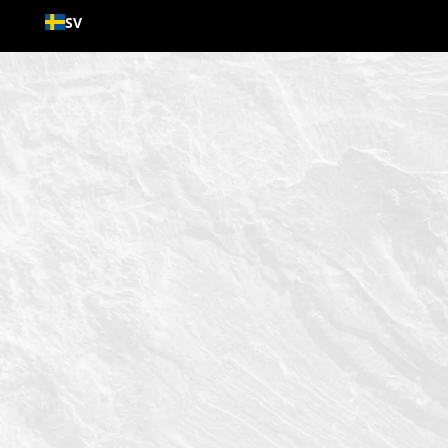
Gå till
SV
innehållet