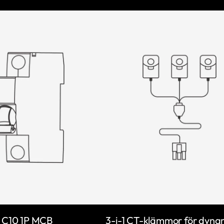
C10 1P MCB
3-i-1 CT-klämmor för dyna