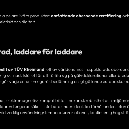
ala pelare i våra produkter:
omfattande oberoende certifiering
oc
ektriskt och digitalt.
ad, laddare för laddare
duellt av TÜV Rheinland
, ett av världens mest respekterade oberoend
ig skillnad. Istället för att förlita sig på självdeklarationer eller bred
r varje enhet en rigorös bedömning enligt gällande europeiska o
et, elektromagnetisk kompatibilitet, mekanisk robusthet och miljömä
addaren fungerar säkert inte bara under idealiska förhållanden, utan 
vid verklig användning: temperaturvariationer, kontinuerlig hög str