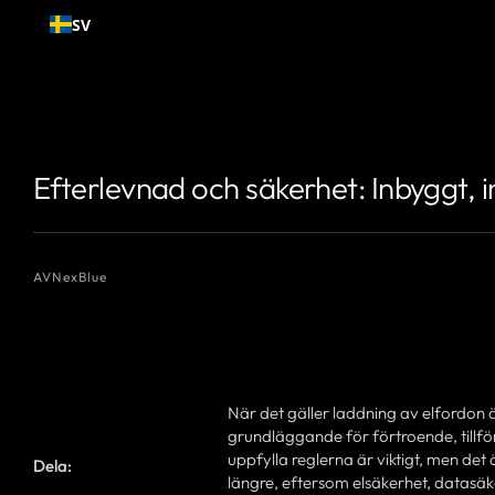
Gå till
SV
innehållet
{# Författarnamn som du vill visa #}
{# Författarnamn som du vill vi
Efterlevnad och säkerhet: Inbyggt, 
AV
NexBlue
När det gäller laddning av elfordon 
grundläggande för förtroende, tillförl
uppfylla reglerna är viktigt, men det 
Dela:
längre, eftersom elsäkerhet, datasä