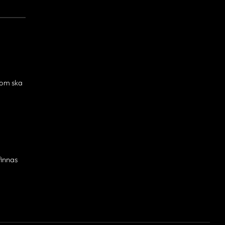
som ska
finnas