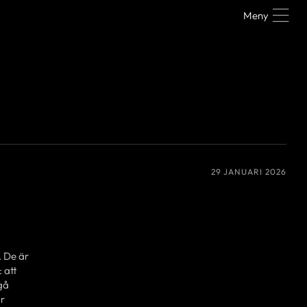
Meny
29 JANUARI 2026
. De är
 att
 gå
är