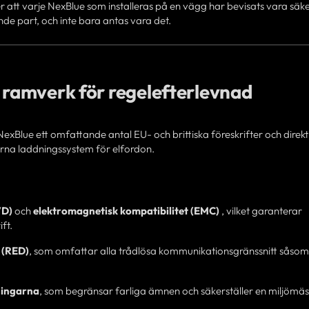
r att varje NexBlue som installeras på en vägg har bevisats vara säke
de part, och inte bara antas vara det.
t ramverk för regelefterlevnad
exBlue ett omfattande antal EU- och brittiska föreskrifter och direktiv
rna laddningssystem för elfordon.
VD)
och
elektromagnetisk kompatibilitet (EMC)
, vilket garanterar
ft.
 (RED)
, som omfattar alla trådlösa kommunikationsgränssnitt såsom
ingarna
, som begränsar farliga ämnen och säkerställer en miljömäs