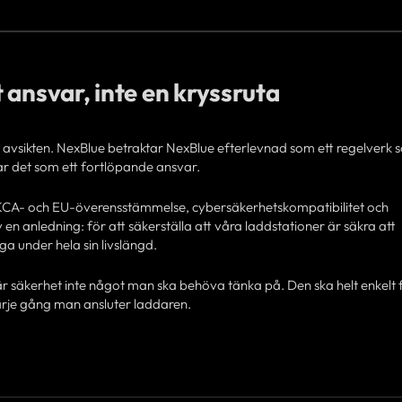
 ansvar, inte en kryssruta
 avsikten. NexBlue betraktar NexBlue efterlevnad som ett regelverk 
tar det som ett fortlöpande ansvar.
 UKCA- och EU-överensstämmelse, cybersäkerhetskompatibilitet och
v en anledning: för att säkerställa att våra laddstationer är säkra att
ga under hela sin livslängd.
är säkerhet inte något man ska behöva tänka på. Den ska helt enkelt 
arje gång man ansluter laddaren.