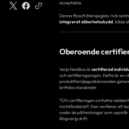
acceptabla.
Denna filosofi återspeglas i två centr
integrerat säkerhetsskydd
, både el
Oberoende certifier
Varje NexBlue är
certifierad indivi
och certifieringsorgan. Detta är en vikt
produktfamiljegodkännanden genomgå
brittiska standarder.
TÜV-certifieringen omfattar elsäkerh
motståndskraft. Den verifierar att l
under de påfrestningar som uppstår 
långvarig drift.