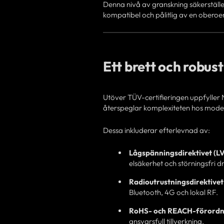
Denna nivå av granskning säkerställe
kompatibel och pålitlig av en oberoen
Ett brett och robus
Utöver TÜV-certifieringen uppfyller N
återspeglar komplexiteten hos mode
Dessa inkluderar efterlevnad av:
Lågspänningsdirektivet (L
elsäkerhet och störningsfri dri
Radioutrustningsdirektivet
Bluetooth, 4G och lokal RF.
RoHS- och REACH-förordn
ansvarsfull tillverkning.