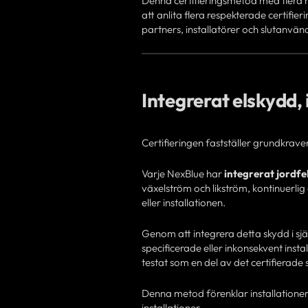
Denna certifieringsmetod med flera ni
att anlita flera respekterade certifie
partners, installatörer och slutanvän
Integrerat elskydd,
Certifieringen fastställer grundkrav
Varje NexBlue har
integrerat jordfe
växelström och likström, kontinuerli
eller installationen.
Genom att integrera detta skydd i sj
specificerade eller inkonsekvent install
testat som en del av det certifierade
Denna metod förenklar installationer,
installationer.