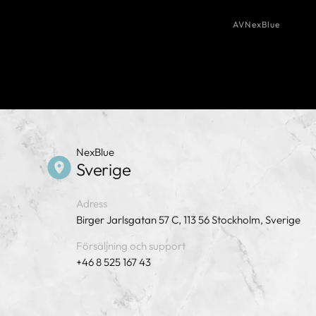
AV
NexBlue
NexBlue
Sverige
Adress
Birger Jarlsgatan 57 C, 113 56 Stockholm, Sverige
Försäljning och support
+46 8 525 167 43