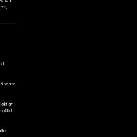
. Genom
ter,
id.
nvändare
laktigt
 alltid
lla