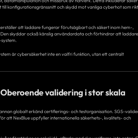
t, datamanipulation och missbruk av nätverk. Detta inkluderar säker
till konfigurationsgränssnitt och skydd mot vanliga cyberhot som rikt
erställer att laddare fungerar förutsägbart och säkert inom hem-,
 Den skyddar också känslig användardata och förhindrar att laddare 
T-system.
tem är cybersäkerhet inte en valfri funktion, utan ett centralt
 Oberoende validering i stor skala
 annan globalt erkänd certifierings- och testorganisation. SGS-valid
ör att NexBlue uppfyller internationella säkerhets-, kvalitets- och