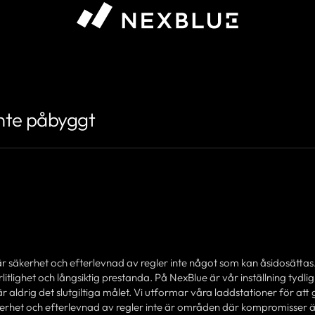
sa #}
inte påbyggt
är säkerhet och efterlevnad av regler inte något som kan åsidosättas
itlighet och långsiktig prestanda. På NexBlue är vår inställning tydlig:
är aldrig det slutgiltiga målet. Vi utformar våra laddstationer för att
kerhet och efterlevnad av regler inte är områden där kompromisser 