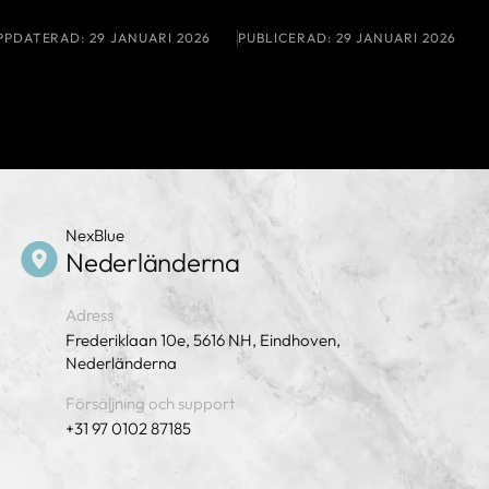
PPDATERAD:
29 JANUARI 2026
PUBLICERAD:
29 JANUARI 2026
NexBlue
Nederländerna
Adress
Frederiklaan 10e, 5616 NH, Eindhoven,
Nederländerna
Försäljning och support
+31 97 0102 87185