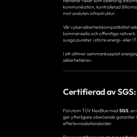
hanterar risker som obehörig åtkoms
kommunikation, kontrollerad åtkomst 
mot ansluten infrastruktur.
Vår cybersäkerhetskompatibilitet säk
kommersiella och offentliga nätverk.
svaga punkter i större energi- eller I
I ett alltmer sammankopplat energisys
säkerhetskrav.
Certifierad av SGS:
Förutom TÜV NexBlue med
SGS
, en
ger ytterligare oberoende garantier f
efterlevnadsstandarder.