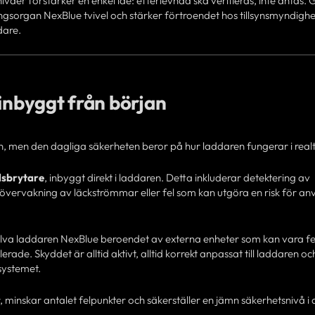
våer förstärker en enkel idé: efterlevnad ska verifieras, inte antas
ringsorgan NexBlue tvivel och stärker förtroendet hos tillsynsmyndighe
dare.
 inbyggt från början
en, men den dagliga säkerheten beror på hur laddaren fungerar i realt
lsbrytare
, inbyggt direkt i laddaren. Detta inkluderar detektering av
g övervakning av läckströmmar eller fel som kan utgöra en risk för a
älva laddaren NexBlue beroendet av externa enheter som kan vara fe
erade. Skyddet är alltid aktivt, alltid korrekt anpassat till laddaren och
 systemet.
 minskar antalet felpunkter och säkerställer en jämn säkerhetsnivå i a