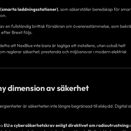
(smarta laddningsstationer)
, som säkerställer beredskap för smar
ion.
av en fullständig brittisk försäkran om överensstämmelse, som bekrä
 efter Brexit följs.
etta att NexBlue inte bara är lagliga att installera, utan också helt
 reglerar säkerhet, prestanda och miljöansvar i modern elektrisk
ny dimension av säkerhet
gienheter är säkerheten inte längre begränsad till elskydd. Digital 
la
EU:s cybersäkerhetskrav enligt direktivet om radioutrustning
o