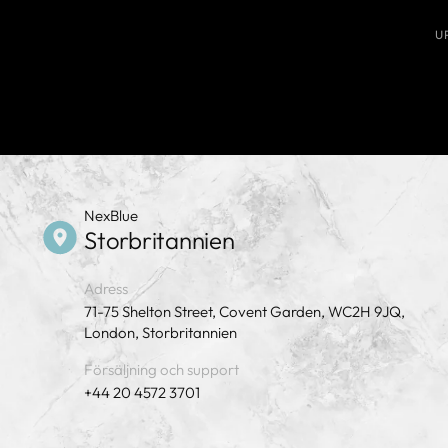
U
NexBlue
Storbritannien
Adress
71-75 Shelton Street, Covent Garden, WC2H 9JQ,
London, Storbritannien
Försäljning och support
+44 20 4572 3701