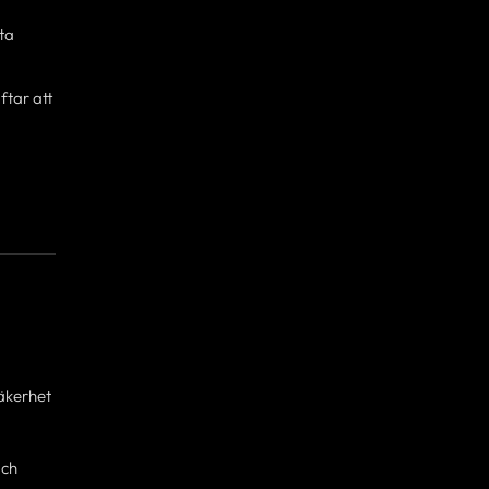
ta
ftar att
säkerhet
ch