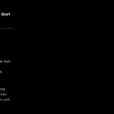
h
djupt
e test-
a
ch
ssig
även
öm och