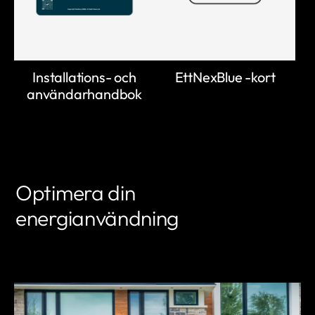
Installations- och
EttNexBlue -kort
användarhandbok
Optimera din
energianvändning
LÄR DIG MER