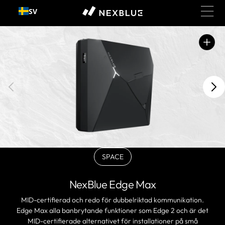
Gå till
SV
innehållet
Öppna
utvalda
medier
i
gallerivy
SPACE
BLACKVariant
slutsåld
eller
NexBlue Edge Max
ej
tillgänglig
MID-certifierad och redo för dubbelriktad kommunikation.
Edge Max alla banbrytande funktioner som Edge 2 och är det
MID-certifierade alternativet för installationer på små