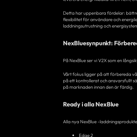
Detta har uppenbara fördelar: bättre
flexibilitet för användare och energ
laddningsutrustning och energisystem f
NexBluesynpunkt: Förbered 
På NexBlue ser vi V2X som en långsikt
Vårt fokus ligger på att förbereda v
på ett kontrollerat och ansvarsfullt s
på marknaden innan den är färdig.
Ready i alla NexBlue
Alla nya NexBlue -laddningsprodukte
Edge 2