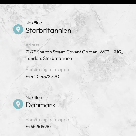
NexBlue
Storbritannien
Adress
71-75 Shelton Street, Covent Garden, WC2H 9JQ,
London, Storbritannien
Försäljning och support
+44 20 4572 3701
NexBlue
Danmark
Försäljning och support
+4552515987