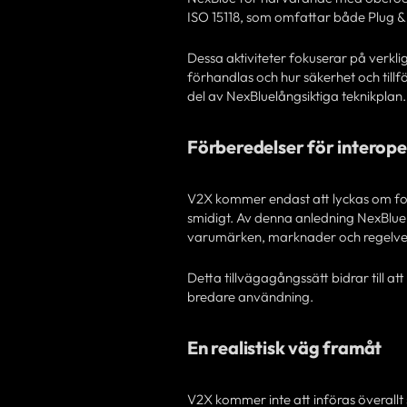
ISO 15118, som omfattar både Plug &
Dessa aktiviteter fokuserar på verkl
förhandlas och hur säkerhet och tillfö
del av NexBluelångsiktiga teknikplan.
Förberedelser för interope
V2X kommer endast att lyckas om for
smidigt. Av denna anledning NexBlue f
varumärken, marknader och regelve
Detta tillvägagångssätt bidrar till a
bredare användning.
En realistisk väg framåt
V2X kommer inte att införas överallt