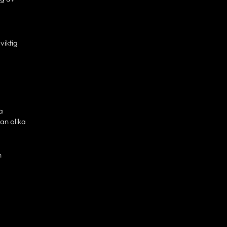
viktig
a
an olika
n