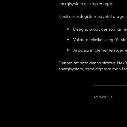
energisystem och regleringar.
NexBluestrategi är medvetet pragma
Designa produkter som är red
Validera tekniken steg för s
Anpassa implementeringen e
Genom att anta denna strategi NexBl
energisystem, samtidigt som man förb
AV
NexBlue