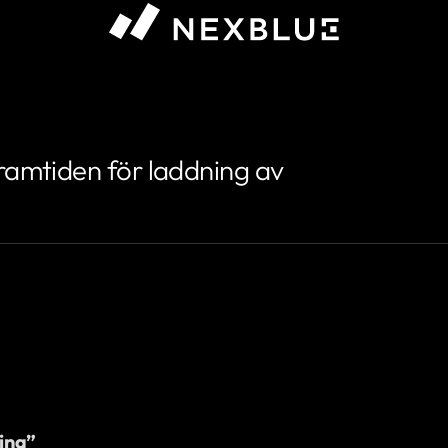
sa #}
ramtiden för laddning av
ing”