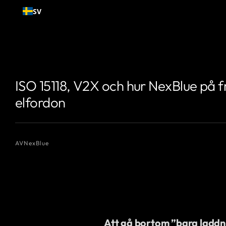
Gå till
SV
innehållet
{# Författarnamn som du vill visa #}
{# Författarnamn som du vill vi
ISO 15118, V2X och hur NexBlue på f
elfordon
AV
NexBlue
Att gå bortom ”bara laddn