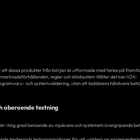
 att dessa produkter från början är utformade med tanke på framti
marknadsförhållanden, regler och stödsystem tillåter det kan V2X-
rogramvaru- och systemvalidering, utan att laddarens hårdvara beh
h oberoende testning
r i hög grad beroende av mjukvara och systemets övergripande be
e tredjeparts testorganisationer för att validera sin implementeri