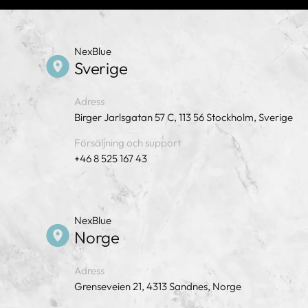
NexBlue
Sverige
Adress
Birger Jarlsgatan 57 C, 113 56 Stockholm, Sverige
Försäljning och support
+46 8 525 167 43
NexBlue
Norge
Adress
Grenseveien 21, 4313 Sandnes, Norge