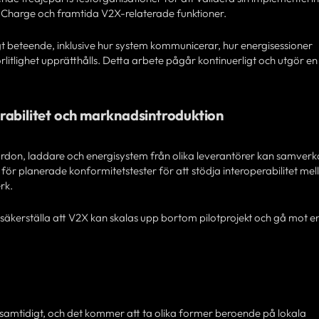
 Charge och framtida V2X-relaterade funktioner.
igt beteende, inklusive hur system kommunicerar, hur energisessioner
rlitlighet upprätthålls. Detta arbete pågår kontinuerligt och utgör en 
rabilitet och marknadsintroduktion
don, laddare och energisystem från olika leverantörer kan samverk
ör planerade konformitetstester för att stödja interoperabilitet mell
rk.
tt säkerställa att V2X kan skalas upp bortom pilotprojekt och gå mot e
 samtidigt, och det kommer att ta olika former beroende på lokala