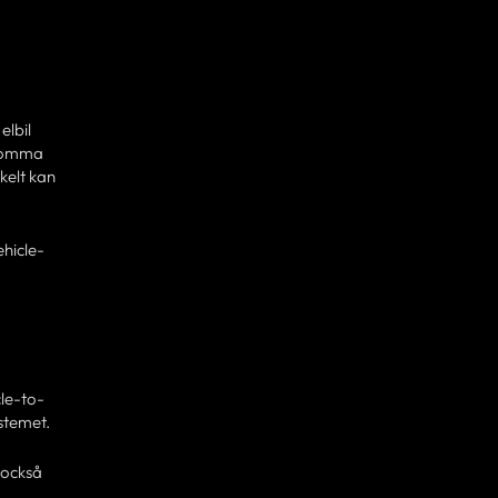
elbil
 komma
kelt kan
ehicle-
cle-to-
stemet.
 också