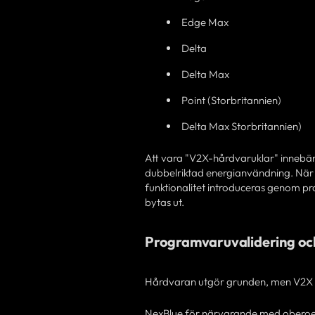
Edge Max
Delta
Delta Max
Point (Storbritannien)
Delta Max Storbritannien)
Att vara "V2X-hårdvaruklar" innebär
dubbelriktad energianvändning. När 
funktionalitet introduceras genom p
bytas ut.
Programvaruvalidering oc
Hårdvaran utgör grunden, men V2X ä
NexBlue för närvarande med oberoend