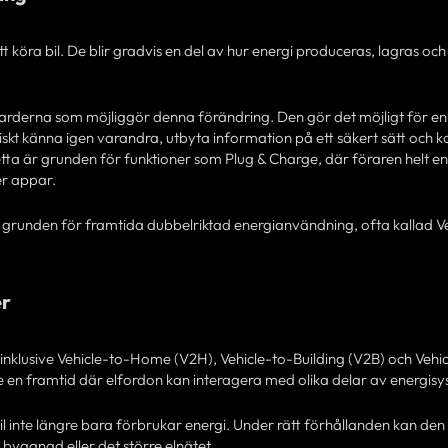
att köra bil. De blir gradvis en del av hur energi produceras, lagras och
darderna som möjliggör denna förändring. Den gör det möjligt för en 
iskt känna igen varandra, utbyta information på ett säkert sätt och
tta är grunden för funktioner som Plug & Charge, där föraren helt en
er appar.
er grunden för framtida dubbelriktad energianvändning, ofta kallad V
er
inklusive Vehicle-to-Home (V2H), Vehicle-to-Building (V2B) och Vehi
 en framtid där elfordon kan interagera med olika delar av energisy
bil inte längre bara förbrukar energi. Under rätt förhållanden kan den
en byggnad eller det större elnätet.