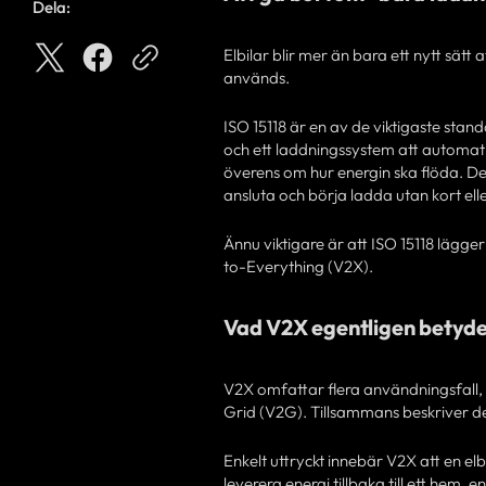
Dela:
Elbilar blir mer än bara ett nytt sätt 
används.
ISO 15118 är en av de viktigaste stan
och ett laddningssystem att automat
överens om hur energin ska flöda. De
ansluta och börja ladda utan kort ell
Ännu viktigare är att ISO 15118 lägg
to-Everything (V2X).
Vad V2X egentligen betyd
V2X omfattar flera användningsfall, 
Grid (V2G). Tillsammans beskriver de
Enkelt uttryckt innebär V2X att en el
leverera energi tillbaka till ett hem, 