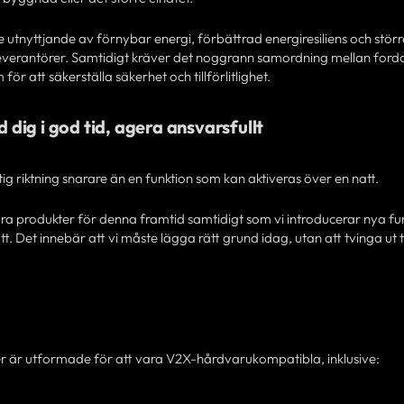
 utnyttjande av förnybar energi, förbättrad energiresiliens och störr
ileverantörer. Samtidigt kräver det noggrann samordning mellan ford
ör att säkerställa säkerhet och tillförlitlighet.
dig i god tid, agera ansvarsfullt
ig riktning snarare än en funktion som kan aktiveras över en natt.
åra produkter för denna framtid samtidigt som vi introducerar nya fu
ätt. Det innebär att vi måste lägga rätt grund idag, utan att tvinga ut 
r är utformade för att vara V2X-hårdvarukompatibla, inklusive: