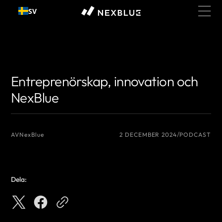
Gå till
SV
innehållet
{# Författarnamn som du vill visa #}
{# Författarnamn som du vill visa #}
Entreprenörskap, innovation och
NexBlue
AV
NexBlue
2 DECEMBER 2024
PODCAST
Dela: