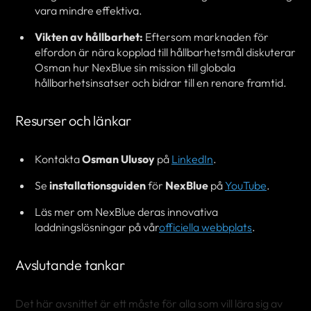
vara mindre effektiva.
Vikten av hållbarhet:
Eftersom marknaden för
elfordon är nära kopplad till hållbarhetsmål diskuterar
Osman hur NexBlue sin mission till globala
hållbarhetsinsatser och bidrar till en renare framtid.
Resurser och länkar
Kontakta
Osman Ulusoy
på
LinkedIn
.
Se
installationsguiden
för
NexBlue
på
YouTube
.
Läs mer om NexBlue deras innovativa
laddningslösningar på vår
officiella webbplats
.
Avslutande tankar
Det här avsnittet är ett måste för alla som vill lära sig av