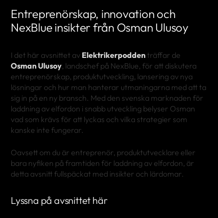
Entreprenörskap, innovation och
NexBlue insikter från Osman Ulusoy
I det här avsnittet av
Elektrikerpodden
träffar de
Osman Ulusoy
, landschef på NexBlue, för att diskutera
entreprenörskap, produktutveckling, lansering av nya
lösningar och hur man hanterar utmaningarna med att ta
sig in på en ny bransch. Med den svenska marknaden för
laddning av elfordon i snabb utveckling belyser Osman
vad som krävs för att lyckas och vilka strategier som
kanske inte fungerar.
Oavsett om du är entreprenör, produktutvecklare eller
bara nyfiken på framtiden för laddning av elfordon, är
detta avsnitt fullspäckat med insikter och lärdomar.
Lyssna på avsnittet här