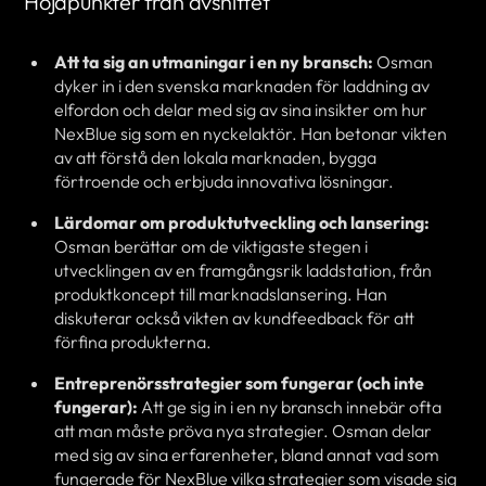
Höjdpunkter från avsnittet
Att ta sig an utmaningar i en ny bransch:
Osman
dyker in i den svenska marknaden för laddning av
elfordon och delar med sig av sina insikter om hur
NexBlue sig som en nyckelaktör. Han betonar vikten
av att förstå den lokala marknaden, bygga
förtroende och erbjuda innovativa lösningar.
Lärdomar om produktutveckling och lansering:
Osman berättar om de viktigaste stegen i
utvecklingen av en framgångsrik laddstation, från
produktkoncept till marknadslansering. Han
diskuterar också vikten av kundfeedback för att
förfina produkterna.
Entreprenörsstrategier som fungerar (och inte
fungerar):
Att ge sig in i en ny bransch innebär ofta
att man måste pröva nya strategier. Osman delar
med sig av sina erfarenheter, bland annat vad som
fungerade för NexBlue vilka strategier som visade sig