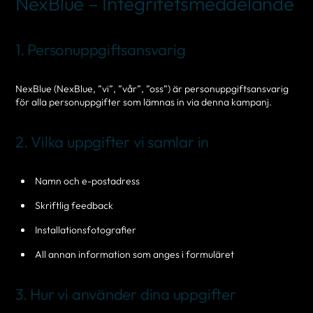
NexBlue – Integritetsmeddelande
1. Personuppgiftsansvarig
NexBlue (NexBlue, ”vi”, ”vår”, ”oss”) är personuppgiftsansvarig
för alla personuppgifter som lämnas in via denna kampanj.
2. Vilka uppgifter vi samlar in
Namn och e-postadress
Skriftlig feedback
Installationsfotografier
All annan information som anges i formuläret
3. Hur vi använder dina uppgifter