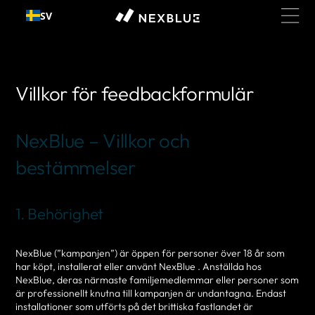
Gå till
SV
innehållet
Villkor för feedbackformulär
NexBlue – Villkor och
bestämmelser
1. Behörighet
NexBlue (”kampanjen”) är öppen för personer över 18 år som
har köpt, installerat eller använt NexBlue . Anställda hos
NexBlue, deras närmaste familjemedlemmar eller personer som
är professionellt knutna till kampanjen är undantagna. Endast
installationer som utförts på det brittiska fastlandet är