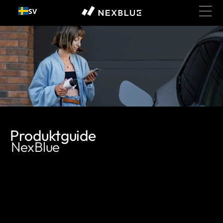
SV
Gå till innehållet
Produktguide
NexBlue