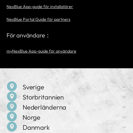
NexBlue App-guide för installatörer
NexBlue Portal Guide för partners
För användare：
myNexBlue App-guide för användare
Sverige
Storbritannien
Företagsnamn
Nederländerna
NexBlue
Företagsnamn
Norge
NexBlue
Adress
Företagsnamn
Birger Jarlsgatan 57 C, 113 56 Stockholm, Sverige
Danmark
NexBlue
Adress
Företagsnamn