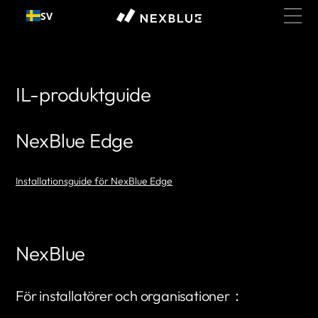
Gå till
SV
innehållet
IL-produktguide
NexBlue Edge
Installationsguide för NexBlue Edge
NexBlue
För installatörer och organisationer：