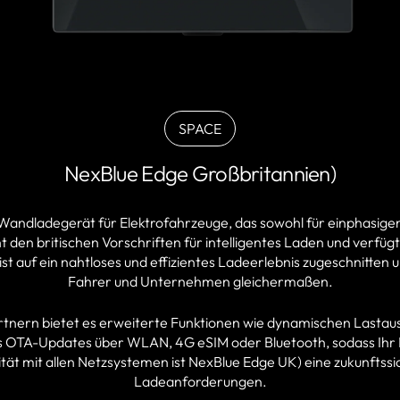
SPACE
BLACK
Variante
NexBlue Edge Großbritannien)
ausverkauft
oder
nicht
es Wandladegerät für Elektrofahrzeuge, das sowohl für einphasige
verfügbar
cht den britischen Vorschriften für intelligentes Laden und verfü
st auf ein nahtloses und effizientes Ladeerlebnis zugeschnitte
Fahrer und Unternehmen gleichermaßen.
tnern bietet es erweiterte Funktionen wie dynamischen Lastaus
s OTA-Updates über WLAN, 4G eSIM oder Bluetooth, sodass Ihr L
lität mit allen Netzsystemen ist NexBlue Edge UK) eine zukunftss
Ladeanforderungen.