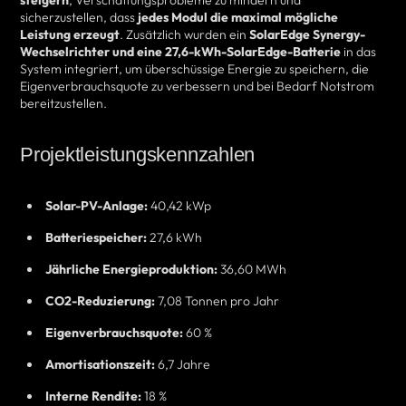
steigern
, Verschattungsprobleme zu mindern und
sicherzustellen, dass
jedes Modul die maximal mögliche
Leistung erzeugt
. Zusätzlich wurden ein
SolarEdge Synergy-
Wechselrichter und eine 27,6-kWh-SolarEdge-Batterie
in das
System integriert, um überschüssige Energie zu speichern, die
Eigenverbrauchsquote zu verbessern und bei Bedarf Notstrom
bereitzustellen.
Projektleistungskennzahlen
Solar-PV-Anlage:
40,42 kWp
Batteriespeicher:
27,6 kWh
Jährliche Energieproduktion:
36,60 MWh
CO2-Reduzierung:
7,08 Tonnen pro Jahr
Eigenverbrauchsquote:
60 %
Amortisationszeit:
6,7 Jahre
Interne Rendite:
18 %