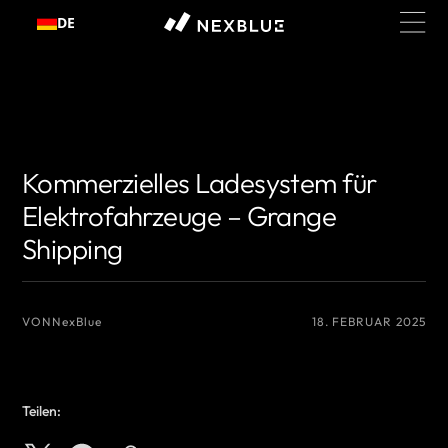
Zum
DE
Inhalt
springen
{# Name des Autors, den Sie anzeigen möchten #}
{# Name des Autors,
den Sie anzeigen möchten #}
Kommerzielles Ladesystem für
Elektrofahrzeuge – Grange
Shipping
VON
NexBlue
18. FEBRUAR 2025
Teilen: