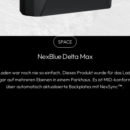
SPACE
BLACK
Variante
NexBlue Delta Max
ausverkauft
oder
nicht
 Laden war noch nie so einfach. Dieses Produkt wurde für das La
verfügbar
ar auf mehreren Ebenen in einem Parkhaus. Es ist MID-konform, b
über automatisch aktualisierte Backplates mit NexSync™.
PARTNER FINDEN