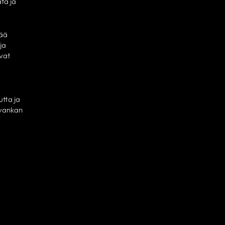
ta ja
tää
ja
vat
tta ja
 vankan