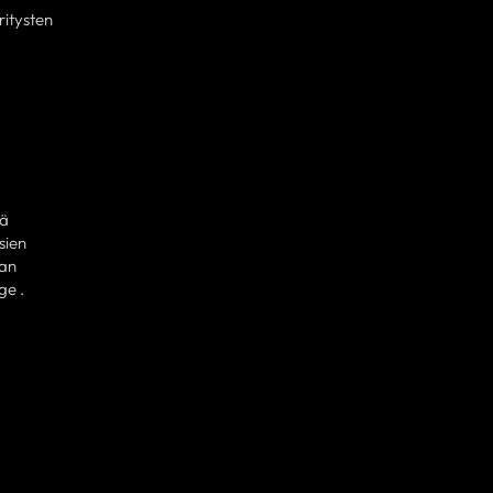
ritysten
ää
sien
van
ge .