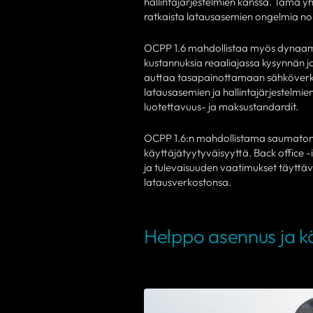
hallintajärjestelmien kanssa. Tämä yh
ratkaista latausasemien ongelmia nop
OCPP 1.6 mahdollistaa myös dynaamist
kustannuksia reaaliajassa kysynnän 
auttaa tasapainottamaan sähköverkon
latausasemien ja hallintajärjestelmien
luotettavuus- ja maksustandardit.
OCPP 1.6:n mahdollistama saumaton i
käyttäjätyytyväisyyttä. Back office 
ja tulevaisuuden vaatimukset täyttäv
latausverkostonsa.
Helppo asennus ja k