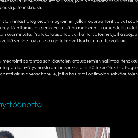
teensopivuus helpottaa etähallintaa, jolloin operaattorit voivat seura
easti ja tehokkaasti.
en hintastrategioiden integroinnin, jolloin operaattorit voivat sää
ja käyttötottumusten perusteella. Tämä maksimoi tulomahdollisuudet 
 kuormitusta. Protokolla sisältää vankat turvatoimet, jotka suojaa
 välillä vaihdettavia tietoja ja takaavat korkeimmat turvallisuus-,
ntegrointi parantaa sähköautojen latausasemien hallintaa, tehokkuu
-integraatio hyötyy näistä ominaisuuksista, mikä tekee NexBlue Edge
än ratkaisun operaattoreille, jotka haluavat optimoida sähköautojen
äyttöönotto