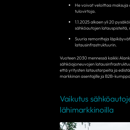
He voivat veloittaa maksuja a
tulovirtoja.
1.1.2025 alkaen yli 20 pysäkö
sähköautojen latauspisteitä,
Suuria remontteja läpikäyvät k
latausinfrastruktuurin.
Vuoteen 2030 mennessä kaikki Alank
sähköajoneuvojen latausinfrastruktuu
että yritysten lataustarpeita ja ed
markkinan asentajille ja B2B-kumpp
Vaikutus sähköautoj
lähimarkkinoilla