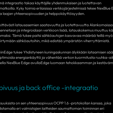
mä integraatio takaa käyttäjille yhdenmukaisen ja luotettavan
atkoilla. Kyky toimia erilaisissa verkkojärjestelmissä tekee NexBlue 
kaa laajan yhteensopivuuden ja helppokäyttöisyyden.
tävästi latausasemien saatavuutta ja luotettavuutta Alankomaissa
asennetaan ja integroidaan verkkoon lisää, latauskokemus muuttuu käy
aksi. Tämä tukee paitsi sähköautojen kasvavaa määrää teillä myö
iirtymään sähköautoihin, mikä edistää ympäristön viherryttämistä.
eviinEdge tukee Yhdistyneen kuningaskunnan älykkään lataamisen sää
 optimoida energiankäyttö ja vähentää verkon kuormitusta ruuhka-ai
olella NexBlue Edge avullaEdge luomaan tehokkaamman ja kestäv
ivuus ja back office -integraatio
suuksista on sen yhteensopivuus OCPP 1.6 -protokollan kanssa, joka
stamalla eri valmistajien laitteiden saumattoman toiminnan eri