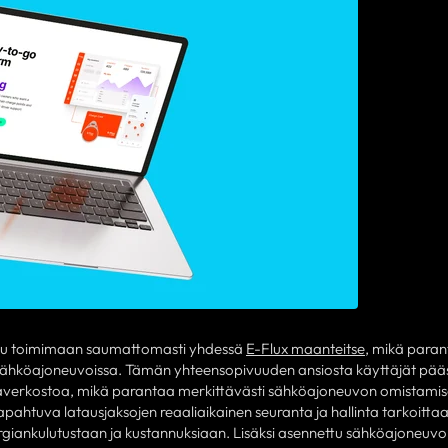
eltu toimimaan saumattomasti yhdessä
E-Flux maanteitse
, mikä para
i sähköajoneuvoissa. Tämän yhteensopivuuden ansiosta käyttäjät pää
erkostoa, mikä parantaa merkittävästi sähköajoneuvon omistami
ahtuva latausjaksojen reaaliaikainen seuranta ja hallinta tarkoittaa
ergiankulutustaan ja kustannuksiaan. Lisäksi asennettu sähköajoneuvon