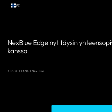
Siirry
FI
sisältöön
{# Näytettävä tekijän nimi #}
{# Näytettävä tekijän nimi #}
NexBlue Edge nyt täysin yhteensopi
kanssa
KIRJOITTANUT
NexBlue