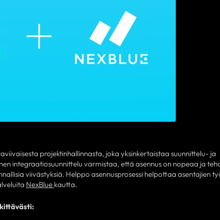
iivaisesta projektinhallinnasta, joka yksinkertaistaa suunnittelu- ja
nen integraatiosuunnittelu varmistaa, että asennus on nopeaa ja teh
nallisia viivästyksiä. Helppo asennusprosessi helpottaa asentajien t
alveluita
NexBlue
kautta.
ittävästi: