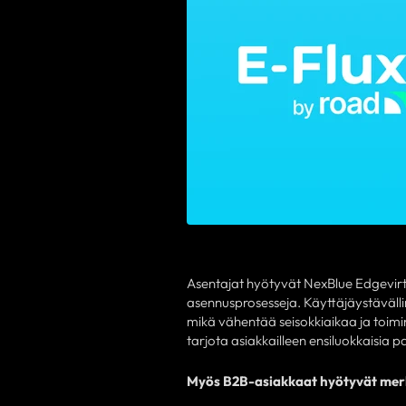
Asentajat hyötyvät NexBlue Edgevirtav
asennusprosesseja. Käyttäjäystävälli
mikä vähentää seisokkiaikaa ja toimin
tarjota asiakkailleen ensiluokkaisia p
Myös B2B-asiakkaat hyötyvät merk