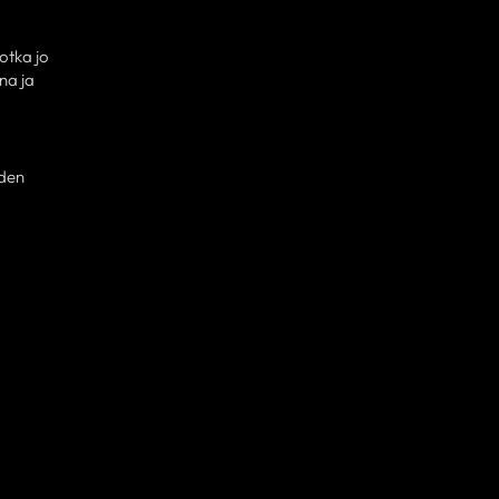
otka jo
na ja
iden