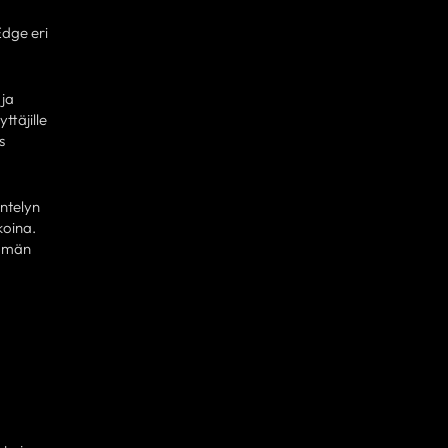
Edge eri
 ja
ttäjille
s
ntelyn
koina.
ämmän