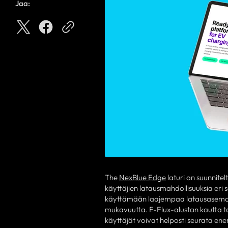
Jaa:
The
NexBlue Edge
laturi on suunnit
käyttäjien latausmahdollisuuksia er
käyttämään laajempaa latausasemav
mukavuutta. E-Flux-alustan kautta tap
käyttäjät voivat helposti seurata en