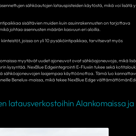
sennettujen sähköautojen latauspisteiden käytöstä, mikä voi lisätä y
intipaikkaa sisältävien muiden kuin asuinrakennusten on tarjottava
 mikä johtaa asennusten määrän kasvuun eri aloilla.
iinteistöt, joissa on yli 10 pysäköintipaikkaa, tarvitsevat myös
omaissa myytävät uudet ajoneuvot ovat sähköajoneuvoja, mikä lis
rin kysyntää. NexBlue Edgeintegrointi E-Fluxiin tukee sekä kotitalouk
istää sähköajoneuvojen laajempaa käyttöönottoa. Tämä luo kannatta
aneille Benelux-maissa, mikä tekee NexBlue Edge välttämättömänEd
en latausverkostoihin Alankomaissa ja