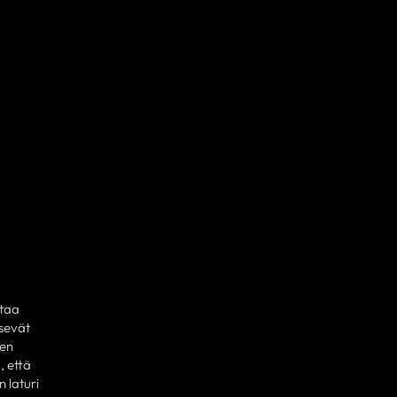
ntaa
sevät
sen
, että
 laturi