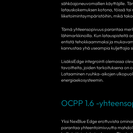
sähköajoneuvomallien käyttäjille. Tä
latauskokemuksen kotona, töissä tai m
liiketoimintaympäristöihin, mikä ta
Tämä yhteensopivuus parantaa merkit
lähimarkkinoilla. Kun latauspisteitä 
entistä tehokkaammaksi ja mukavamm
kannustaa yhä useampia kuljettajia s
LisäksiEdge integrointi olemassa ol
tavoitteita, joiden tarkoituksena on
Lataaminen ruuhka-aikojen ulkopu
energiaekosysteemin.
OCPP 1.6 -yhteensop
Yksi NexBlue Edge erottuvista ominai
parantaa yhteentoimivuutta mahdolli