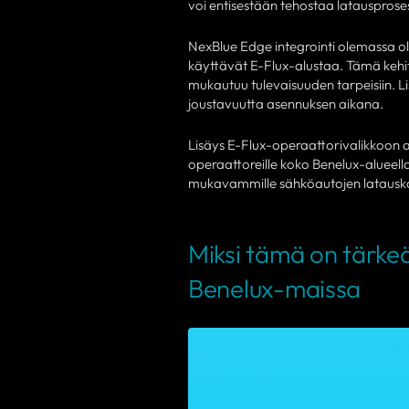
voi entisestään tehostaa latausprose
NexBlue Edge integrointi olemassa ole
käyttävät E-Flux-alustaa. Tämä kehit
mukautuu tulevaisuuden tarpeisiin. L
joustavuutta asennuksen aikana.
Lisäys E-Flux-operaattorivalikkoon av
operaattoreille koko Benelux-alueell
mukavammille sähköautojen latausko
Miksi tämä on tärkeä
Benelux-maissa