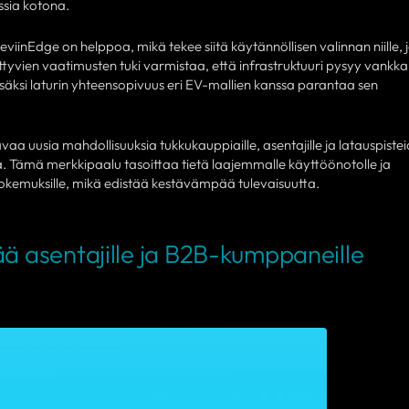
ssia kotona.
viinEdge on helppoa, mikä tekee siitä käytännöllisen valinnan niille, j
tyvien vaatimusten tuki varmistaa, että infrastruktuuri pysyy vankka
isäksi laturin yhteensopivuus eri EV-mallien kanssa parantaa sen
aa uusia mahdollisuuksia tukkukauppiaille, asentajille ja latauspiste
a. Tämä merkkipaalu tasoittaa tietä laajemmalle käyttöönotolle ja
kemuksille, mikä edistää kestävämpää tulevaisuutta.
ä asentajille ja B2B-kumppaneille