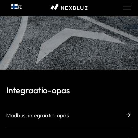
Siirry
FI
sisältöön
Integraatio-opas
Modbus-integraatio-opas