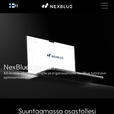
Siirry
FI
sisältöön
NexBlue portaali
All-in-one-alusta asentajille ja organisaatioille NexBlue työnkulun
optimoimiseksi.
Suuntaamassa osastollesi