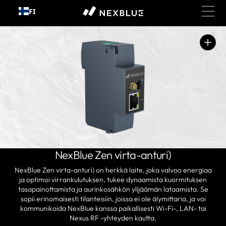
Siirry
FI
sisältöön
Avaa
media
1
galleriatilassa
NexBlue Zen virta-anturi)
NexBlue Zen virta-anturi) on herkkä laite, joka valvoo energiaa
ja optimoi virrankulutuksen, tukee dynaamista kuormituksen
tasapainottamista ja aurinkosähkön ylijäämän lataamista. Se
sopii erinomaisesti tilanteisiin, joissa ei ole älymittaria, ja voi
kommunikoida NexBlue kanssa paikallisesti Wi-Fi-, LAN- tai
Nexus RF -yhteyden kautta.