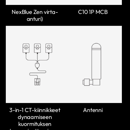
NexBlue Zen virta-
C10 1P MCB
anturi)
3-in-1 CT-kiinnikkeet
Antenni
dynaamiseen
kuormituksen