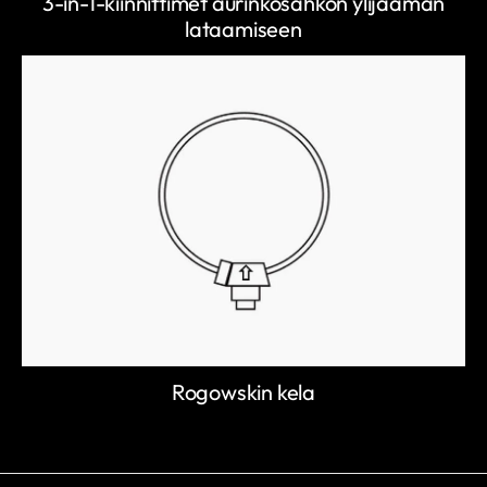
3-in-1-kiinnittimet aurinkosähkön ylijäämän
lataamiseen
Rogowskin kela