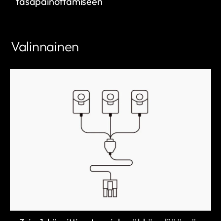
tasapainottamiseen
Valinnainen