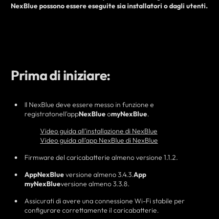
NexBlue possono essere eseguite
sia
installatori o dagli utenti.
Prima di iniziare:
Il NexBlue deve essere messo in funzione e
registrato
nell'app
NexBlue
o
myNexBlue
.
Video guida all'installazione di NexBlue
Video guida all'app NexBlue di NexBlue
Firmware del caricabatterie almeno versione 1.1.2.
App
NexBlue
versione almeno 3.4.3.
App
myNexBlue
versione almeno 3.3.8.
Assicurati di avere una connessione Wi-Fi stabile per
configurare correttamente il caricabatterie.