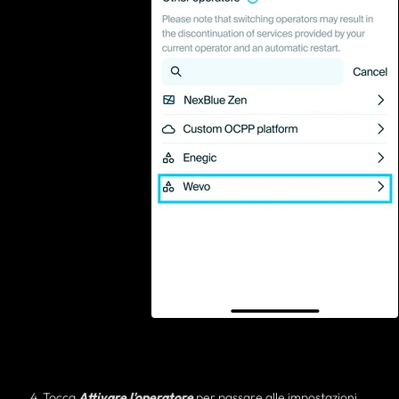
4. Tocca
Attivare l'operatore
per passare alle impostazioni