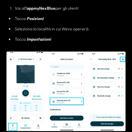
Vai all
'app
myNexBlue
per gli utenti
Tocca
Posizioni
Seleziona la località in cui Wevo opererà
Tocca
Impostazioni