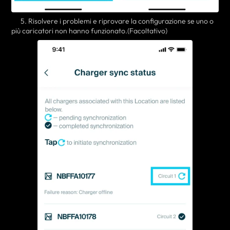
5. Risolvere i problemi e riprovare la configurazione se uno o
più caricatori non hanno funzionato.
(Facoltativo)