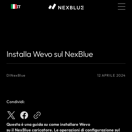
Passa al
IT
contenuto
{# Nome dell'autore che desideri visualizzare #}
{# Nome dell'autore che
desideri visualizzare #}
Installa Wevo sul NexBlue
DI
NexBlue
12 APRILE 2024
Condividi:
Questa è una guida su come
installare
Wevo
su
il
NexBlue
caricatore
. Le operazioni di configurazione sul