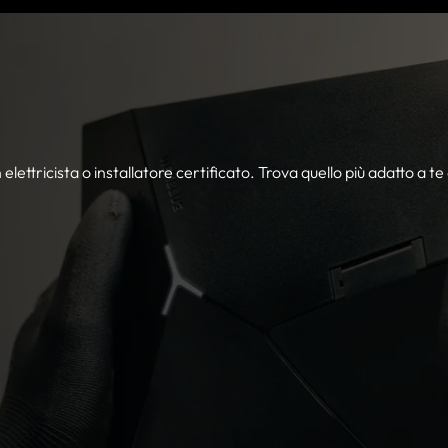
 elettricista o installatore certificato. Trova quello più adatto a te 