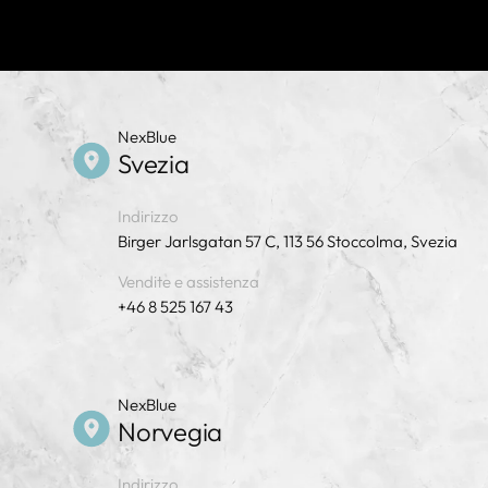
NexBlue
Svezia
Indirizzo
Birger Jarlsgatan 57 C, 113 56 Stoccolma, Svezia
Vendite e assistenza
+46 8 525 167 43
NexBlue
Norvegia
Indirizzo