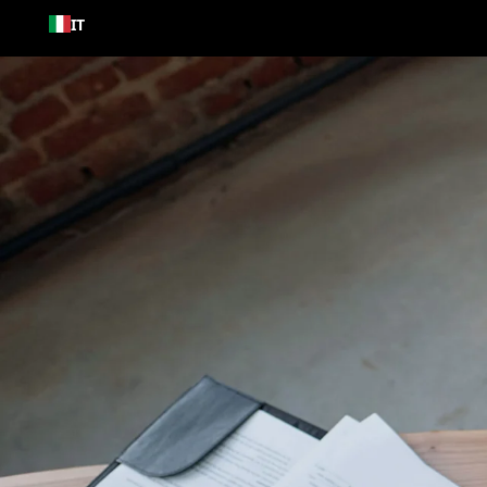
Passa al
IT
contenuto