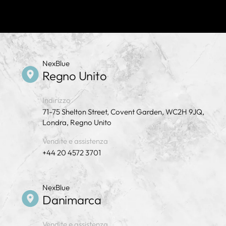
NexBlue
Regno Unito
Indirizzo
71-75 Shelton Street, Covent Garden, WC2H 9JQ,
Londra, Regno Unito
Vendite e assistenza
+44 20 4572 3701
NexBlue
Danimarca
Vendite e assistenza