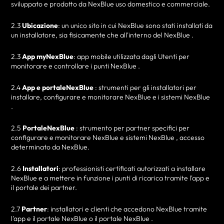
sviluppato e prodotto da NexBlue uso domestico e commerciale.
2.3
Ubicazione
: un unico sito in cui NexBlue sono stati installati da
un installatore, sia fisicamente che all'interno del NexBlue .
2.3
App myNexBlue
: app mobile utilizzata dagli Utenti per
monitorare e controllare i punti NexBlue .
2.4
App e portaleNexBlue
: strumenti per gli installatori per
installare, configurare e monitorare NexBlue e i sistemi NexBlue
.
2.5
PortaleNexBlue
: strumento per partner specifici per
configurare e monitorare NexBlue e sistemi NexBlue , accesso
determinato da NexBlue.
2.6
Installatori
: professionisti certificati autorizzati a installare
NexBlue e a mettere in funzione i punti di ricarica tramite l'app e
il portale dei partner.
2.7
Partner
: installatori e clienti che accedono NexBlue tramite
l'app e il portale NexBlue o il portale NexBlue .