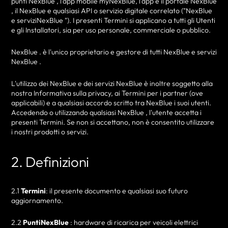
punti NexBlue , l'app mobile myNexBlue, l'app e il portale NexBlue
, il NexBlue e qualsiasi API o servizio digitale correlato ("NexBlue
e serviziNexBlue "). I presenti Termini si applicano a tutti gli Utenti
e gli Installatori, sia per uso personale, commerciale o pubblico.
NexBlue . è l'unico proprietario e gestore di tutti NexBlue e servizi
NexBlue .
L'utilizzo dei NexBlue e dei servizi NexBlue è inoltre soggetto alla
nostra Informativa sulla privacy, ai Termini per i partner (ove
applicabili) e a qualsiasi accordo scritto tra NexBlue i suoi utenti.
Accedendo o utilizzando qualsiasi NexBlue , l'utente accetta i
presenti Termini. Se non si accettano, non è consentito utilizzare
i nostri prodotti o servizi.
2. Definizioni
2.1
Termini
: il presente documento e qualsiasi suo futuro
aggiornamento.
2.2
PuntiNexBlue
: hardware di ricarica per veicoli elettrici