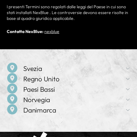
I presenti Termini sono regolati dalle leggi del Paese in cui sono
stati installati NexBlue . Le controversie devono essere risolte in
base al quadro giuridico applicabile.
Contatta NexBlue:
nexblue
Svezia
Regno Unito
Nome dell'azienda
Paesi Bassi
NexBlue
Nome dell'azienda
Norvegia
NexBlue
Indirizzo
Nome dell'azienda
Birger Jarlsgatan 57 C, 113 56 Stoccolma, Svezia
Danimarca
NexBlue
Indirizzo
Nome dell'azienda
71-75 Shelton Street, Covent Garden, WC2H 9JQ,
Vendite e assistenza
NexBlue
Indirizzo
Londra, Regno Unito
+46 8 525 167 43
Nome dell'azienda
Frederiklaan 10e, 5616 NH, Eindhoven, Paesi Bassi
NexBlue
Indirizzo
Vendite e assistenza