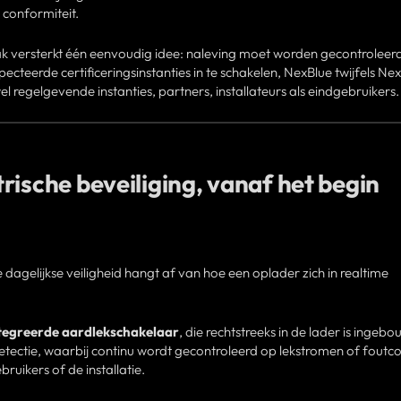
n conformiteit.
k versterkt één eenvoudig idee: naleving moet worden gecontroleerd
teerde certificeringsinstanties in te schakelen, NexBlue twijfels Ne
l regelgevende instanties, partners, installateurs als eindgebruikers.
rische beveiliging, vanaf het begin
 dagelijkse veiligheid hangt af van hoe een oplader zich in realtime
tegreerde aardlekschakelaar
, die rechtstreeks in de lader is ingeb
ctie, waarbij continu wordt gecontroleerd op lekstromen of foutco
ruikers of de installatie.