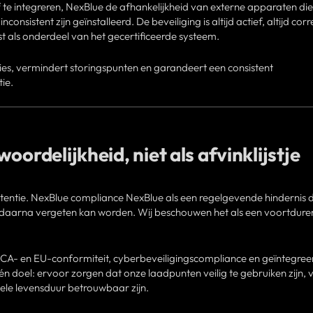
f te integreren, NexBlue de afhankelijkheid van externe apparaten die
nconsistent zijn geïnstalleerd. De beveiliging is altijd actief, altijd corr
st als onderdeel van het gecertificeerde systeem.
ies, vermindert storingspunten en garandeert een consistent
ie.
oordelijkheid, niet als afvinklijstje
 intentie. NexBlue compliance NexBlue als een regelgevende hindernis 
aarna vergeten kan worden. Wij beschouwen het als een voortdur
KCA- en EU-conformiteit, cyberbeveiligingscompliance en geïntegree
 doel: ervoor zorgen dat onze laadpunten veilig te gebruiken zijn, v
hele levensduur betrouwbaar zijn.