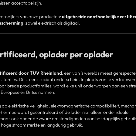
ssen acceptabel zijn.
e kernpijlers van onze producten:
uitgebreide onafhankelijke certific
bescherming
, zowel elektrisch als digitaal.
tificeerd, oplader per oplader
rtificeerd door TÜV Rheinland
, een van 's werelds meest gerespect
instanties. Dit is een cruciaal onderscheid. In plaats van te vertrouwen
oor brede productfamilies, wordt elke unit onderworpen aan een str
e Europese en Britse normen.
 op elektrische veiligheid, elektromagnetische compatibiliteit, mecha
iermee wordt gecontroleerd of de lader niet alleen onder ideale
 maar ook onder de zware omstandigheden van het dagelijks gebruik
hoge stroomsterkte en langdurig gebruik.