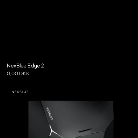
NexBlue Edge 2
Normale
0,00 DKK
prijs
NexBlue
NEXBLUE
Edge
Leverancier:
Max