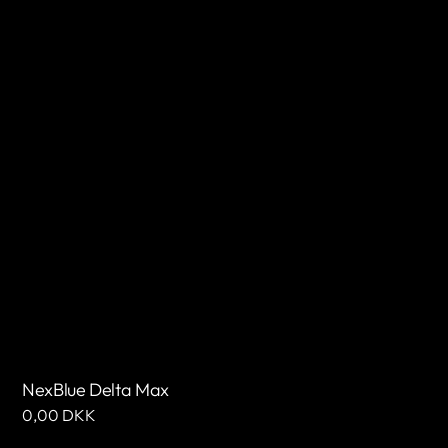
NexBlue Delta Max
Normale
0,00 DKK
prijs