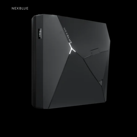
NexBlue
NEXBLUE
Delta
Leverancier:
Max
VK)