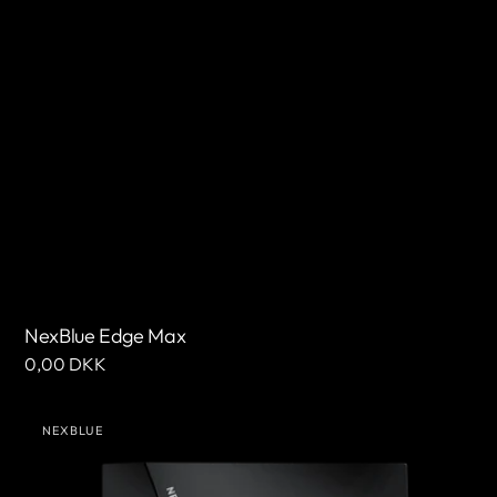
NexBlue Edge Max
Normale
0,00 DKK
prijs
NexBlue
NEXBLUE
Point
Leverancier:
(VK)