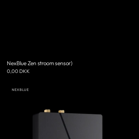
NexBlue Zen stroom sensor)
Normale
0,00 DKK
prijs
NexBlue
NEXBLUE
Zen
Leverancier:
slimme
meter)