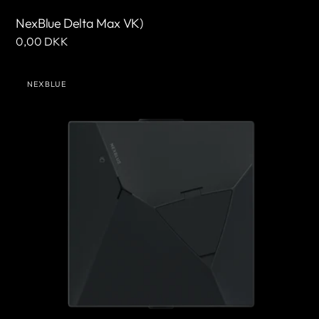
NexBlue Delta Max VK)
Normale
0,00 DKK
prijs
NexBlue
NEXBLUE
Edge
Leverancier:
Verenigd
Koninkrijk)