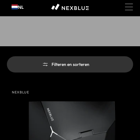
Ga
NL
naar
inhoud
Collectie:
Producten
Filteren en sorteren
NexBlue
NEXBLUE
Delta
Leverancier: