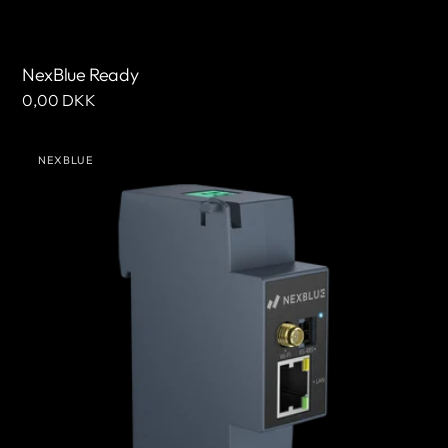
NexBlue Ready
Normale
0,00 DKK
prijs
NexBlue
NEXBLUE
Zen
Leverancier:
stroom
sensor)