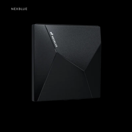
NexBlue
NEXBLUE
Ready
Leverancier: