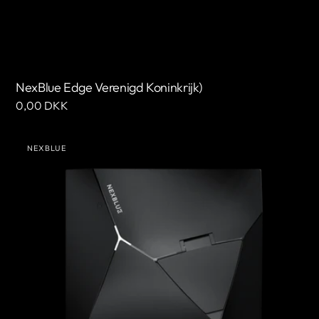
NexBlue Edge Verenigd Koninkrijk)
Normale
0,00 DKK
prijs
NexBlue
NEXBLUE
Edge
Leverancier:
2