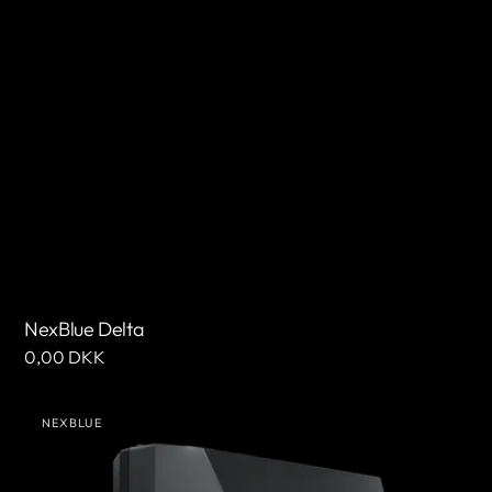
NexBlue Delta
Normale
0,00 DKK
prijs
NexBlue
NEXBLUE
Delta
Leverancier:
Max