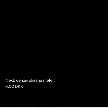
NexBlue Zen slimme meter)
Normale
0,00 DKK
prijs