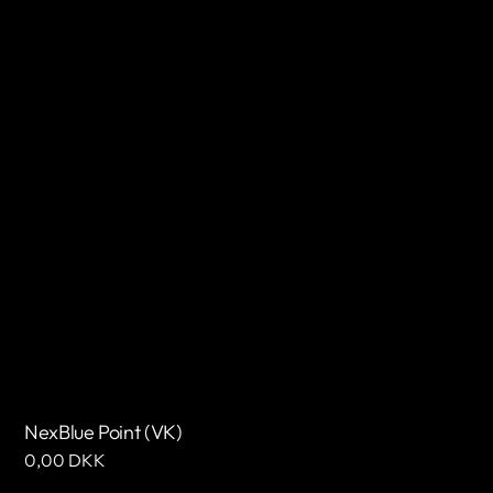
NexBlue Point (VK)
Normale
0,00 DKK
prijs