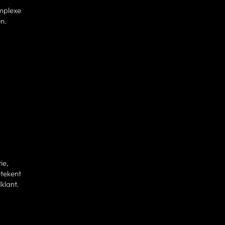
omplexe
n.
ie,
tekent
klant.