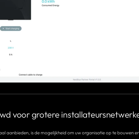
wd voor grotere installateursnetwerk
taal aanbieden, is de mogelijkheid om uw organisatie op te bouwen en