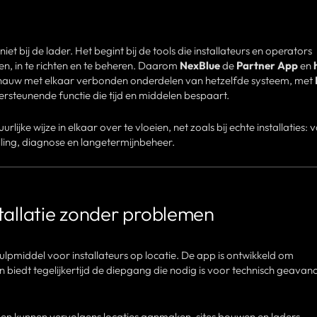
t bij de lader. Het begint bij de tools die installateurs en operators
n, in te richten en te beheren. Daarom
NexBlue
de
Partner App
en
nauw met elkaar verbonden onderdelen van hetzelfde systeem, met
ersteunende functie die tijd en middelen bespaart.
ijke wijze in elkaar over te vloeien, net zoals bij echte installaties: 
telling, diagnose en langetermijnbeheer.
tallatie zonder problemen
ulpmiddel voor installateurs op locatie. De app is ontwikkeld om
 biedt tegelijkertijd de diepgang die nodig is voor technisch geavan
 en kunnen vervolgens locaties aanmaken, sites bouwen en laders