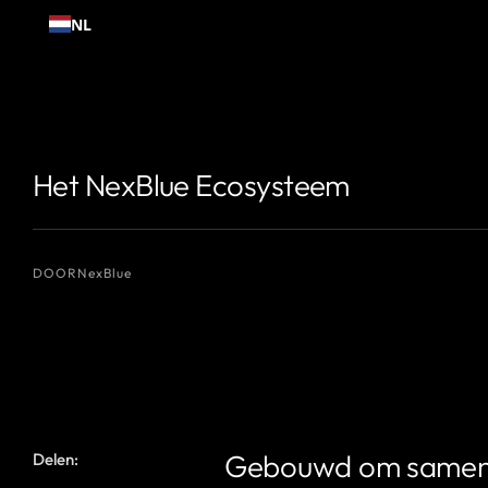
Ga
NL
naar
inhoud
{# De naam van de auteur die u wilt weergeven #}
{# De naam van de
Het NexBlue Ecosysteem
DOOR
NexBlue
Gebouwd om samen te
Delen: