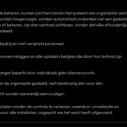
e te beheren, kunnen partners binnen het systeem een organisatie aa
ie worden toegevoegd, worden automatisch onderdeel van een gedeel
ren of beheren, zijn dan centraal zichtbaar, zonder dat elke afzonderlij
edeeld.
 bedrijven met verspreid personeel:
nnen inloggen en alle opladers bekijken die door hun technici zijn
langer beperkt door individuele gebruikersaccounts.
n de organisatie gedeeld, niet handmatig één voor één.
ht worden aanzienlijk eenvoudiger.
 schalen zonder de controle te verliezen, waardoor consistentie en
r alle installaties, ongeacht wie het werk heeft uitgevoerd.