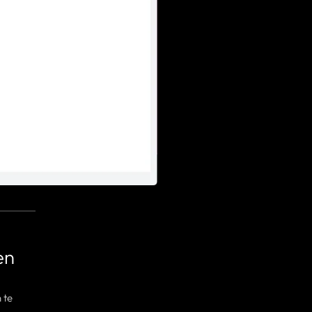
en
 te