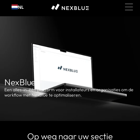
Ga
NL
naar
inhoud
NexBlue
Een alles-in-één platform voor installateurs en organisaties om de
workflow met NexBlue te optimaliseren.
Op weg naar uw sectie