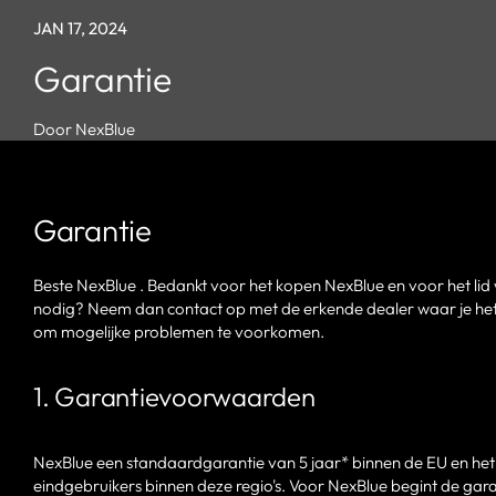
JAN 17, 2024
Garantie
Door NexBlue
Garantie
Beste NexBlue . Bedankt voor het kopen NexBlue en voor het li
nodig? Neem dan contact op met de erkende dealer waar je het 
om mogelijke problemen te voorkomen.
1. Garantievoorwaarden
NexBlue een standaardgarantie van 5 jaar* binnen de EU en het 
eindgebruikers binnen deze regio's. Voor NexBlue begint de garan