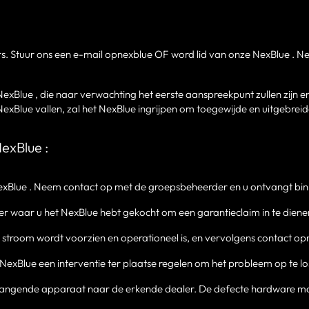
ers. Stuur ons een e-mail opnexblue OF word lid van onze NexBlue .
exBlue , die naar verwachting het eerste aanspreekpunt zullen zijn e
Blue vallen, zal het NexBlue ingrijpen om toegewijde en uitgebreid
exBlue :
exBlue . Neem contact op met de groepsbeheerder en u ontvangt binn
er waar u het NexBlue hebt gekocht om een garantieclaim in te diene
n stroom wordt voorzien en operationeel is, en vervolgens contact 
, NexBlue een interventie ter plaatse regelen om het probleem op te lo
rvangende apparaat naar de erkende dealer. De defecte hardware m