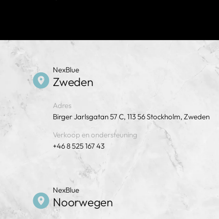
NexBlue
Zweden
Adres
Birger Jarlsgatan 57 C, 113 56 Stockholm, Zweden
Verkoop en ondersteuning
+46 8 525 167 43
NexBlue
Noorwegen