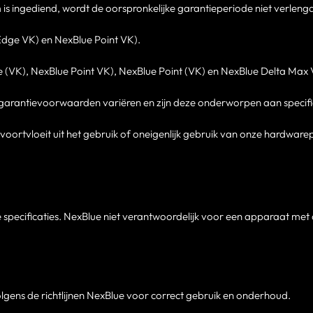
s ingediend, wordt de oorspronkelijke garantieperiode niet verleng
Edge VK) en NexBlue Point VK).
e (VK), NexBlue Point VK), NexBlue Point (VK) en NexBlue Delta Max
de garantievoorwaarden variëren en zijn deze onderworpen aan speci
 voortvloeit uit het gebruik of oneigenlijk gebruik van onze hardwar
 specificaties. NexBlue niet verantwoordelijk voor een apparaat met 
lgens de richtlijnen NexBlue voor correct gebruik en onderhoud.