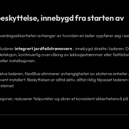
beskyttelse, innebygd fra starten av
n hverdagssikkerheten avhenger av hvordan en lader oppfører seg i sa
kluderer
integrert jordfeilstrømsvern
, innebygd direkte i laderen. D
teksjon, kontinuerlig overvåking av lekkasjestrømmer eller feiltilsta
ller installasjonen.
 selve laderen, NexBlue eliminerer avhengigheten av eksterne enheter
ent installert. Beskyttelsen er alltid aktiv, alltid riktig tilpasset laderen 
systemet.
joner, reduserer feilpunkter og sikrer et konsistent sikkerhetsnivå på