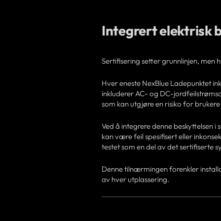
Integrert elektrisk 
Sertifisering setter grunnlinjen, me
Hver eneste NexBlue Ladepunktet in
inkluderer AC- og DC-jordfeilstrømsde
som kan utgjøre en risiko for brukere e
Ved å integrere denne beskyttelsen i
kan være feil spesifisert eller inkonsekv
testet som en del av det sertifiserte 
Denne tilnærmingen forenkler installas
av hver utplassering.