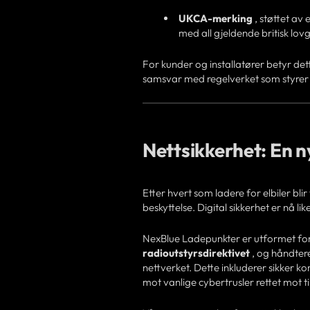
UKCA-merking
, støttet av
med all gjeldende britisk lovg
For kunder og installatører betyr dett
samsvar med regelverket som styrer si
Nettsikkerhet: En n
Etter hvert som ladere for elbiler bli
beskyttelse. Digital sikkerhet er nå like
NexBlue Ladepunkter er utformet for
radioutstyrsdirektivet
, og håndtere
nettverket. Dette inkluderer sikker ko
mot vanlige cybertrusler rettet mot til