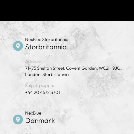
NexBlue Storbritannia
Storbritannia
Adresse
71–75 Shelton Street, Covent Garden, WC2H 9JQ,
London, Storbritannia
Salg og support
+44 20 4572 3701
NexBlue
Danmark