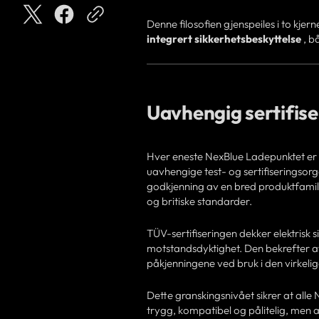
Denne filosofien gjenspeiles i to kjer
integrert sikkerhetsbeskyttelse
, bå
Uavhengig sertifiser
Hver eneste NexBlue Ladepunktet er
uavhengige test- og sertifiseringsorgan
godkjenning av en bred produktfamil
og britiske standarder.
TÜV-sertifiseringen dekker elektrisk 
motstandsdyktighet. Den bekrefter at
påkjenningene ved bruk i den virkelig
Dette granskingsnivået sikrer at alle
trygg, kompatibel og pålitelig, men a