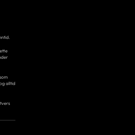
nntid.
ette
nder
 som
og alltid
 tvers