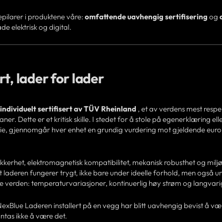
nepilarer i produktene våre:
omfattende uavhengig sertifisering
og
de elektrisk og digital.
t, lader for lader
individuelt sertifisert av TÜV Rheinland
, et av verdens mest respe
er. Dette er et kritisk skille. I stedet for å stole på egenerklæring ell
ie, gjennomgår hver enhet en grundig vurdering mot gjeldende euro
sikkerhet, elektromagnetisk kompatibilitet, mekanisk robusthet og mil
 laderen fungerer trygt, ikke bare under ideelle forhold, men også u
e verden: temperaturvariasjoner, kontinuerlig høy strøm og langvarig
 NexBlue Laderen installert på en vegg har blitt uavhengig bevist å væ
ntas ikke å være det.