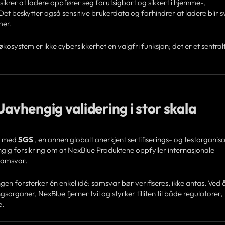
sikrer at ladere oppfører seg forutsigbart og sikkert i hjemme-,
Det beskytter også sensitive brukerdata og forhindrer at ladere blir 
mer.
osystem er ikke cybersikkerhet en valgfri funksjon; det er et sentral
Uavhengig validering i stor skala
er med
SGS
, en annen globalt anerkjent sertifiserings- og testorganisa
ngig forsikring om at NexBlue Produktene oppfyller internasjonale
 samsvar.
gen forsterker én enkel idé: samsvar bør verifiseres, ikke antas. Ved 
ngsorganer, NexBlue fjerner tvil og styrker tilliten til både regulatorer,
e.