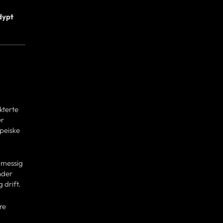
dypt
kterte
er
peiske
jømessig
nder
 drift.
re