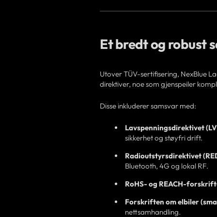
Et bredt og robus
Utover TÜV-sertifisering, NexBlue La
direktiver, noe som gjenspeiler kompl
Disse inkluderer samsvar med:
Lavspenningsdirektivet (L
sikkerhet og støyfri drift.
Radioutstyrsdirektivet (RE
Bluetooth, 4G og lokal RF.
RoHS- og REACH-forskrift
Forskriften om elbiler (sm
nettsamhandling.