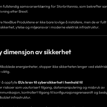
 en fullstendig samsvarserklæring for Storbritannia, som bekrefter s
ivning etter Brexit.
e NexBlue Produktene er ikke bare lovlige å installere, men de er fullt 
kkerhet, ytelse og miljøansvar i moderne elektrisk infrastruktur.
y dimensjon av sikkerhet
r tilkoblede energienheter, stopper ikke sikkerheten lenger ved elektris
 viktig.
 å oppfylle
EUs krav til cybersikkerhet i henhold til
r risikoer som uautorisert tilgang, datamanipulering og misbruk av
mmunikasjon, kontrollert tilgang til konfigurasjonsgrensesnitt og besk
koblet infrastruktur.