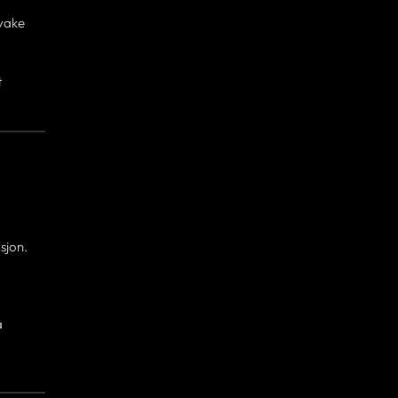
svake
t
sjon.
å