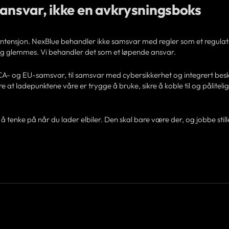
 ansvar, ikke en avkrysningsboks
intensjon. NexBlue behandler ikke samsvar med regler som et regulat
g glemmes. Vi behandler det som et løpende ansvar.
KCA- og EU-samsvar, til samsvar med cybersikkerhet og integrert besk
re at ladepunktene våre er trygge å bruke, sikre å koble til og påliteli
å tenke på når du lader elbiler. Den skal bare være der, og jobbe stille