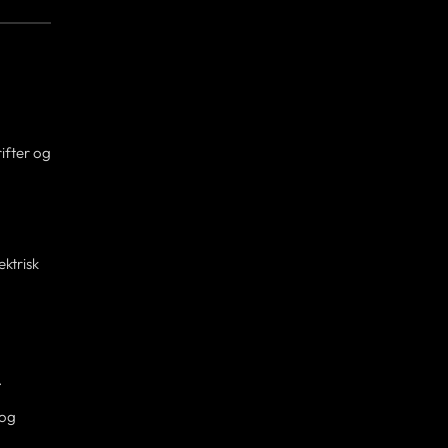
ifter og
ektrisk
.
 og