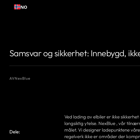
Hopp
NO
til
innhold
{# 你想显示的作者名 #}
{# 你想显示的作者名 #}
Samsvar og sikkerhet: Innebygd, ikk
AV
NexBlue
Ved lading av elbiler er ikke sikkerh
langsiktig ytelse. NexBlue , vår tilnæ
målet. Vi designer ladepunktene våre 
Dele:
regelverk ikke er områder der kompr