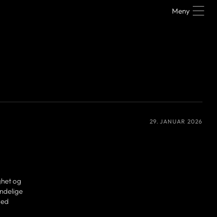
Meny
29. JANUAR 2026
ghet og
endelige
med