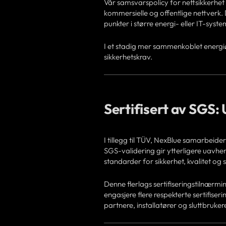
Vår samsvarspolicy for nettsikkerhet 
kommersielle og offentlige nettverk. 
punkter i større energi- eller IT-syste
I et stadig mer sammenkoblet energiøk
sikkerhetskrav.
Sertifisert av SGS: 
I tillegg til TÜV, NexBlue samarbeid
SGS-validering gir ytterligere uavhe
standarder for sikkerhet, kvalitet og
Denne flerlags sertifiseringstilnærmin
engasjere flere respekterte sertifiseri
partnere, installatører og sluttbruker