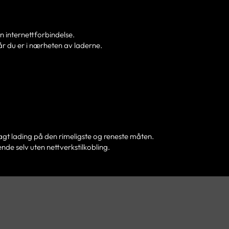
en internettforbindelse.
når du er i nærheten av laderne.
agt lading på den rimeligste og reneste måten.
nde selv uten nettverkstilkobling.