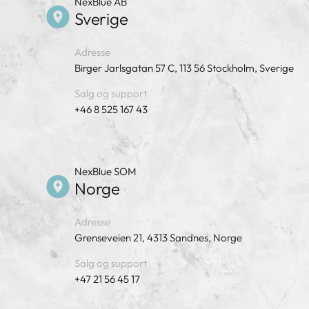
NexBlue AB
Sverige
Adresse
Birger Jarlsgatan 57 C, 113 56 Stockholm, Sverige
Salg og support
+46 8 525 167 43
NexBlue SOM
Norge
Adresse
Grenseveien 21, 4313 Sandnes, Norge
Salg og support
+47 21 56 45 17