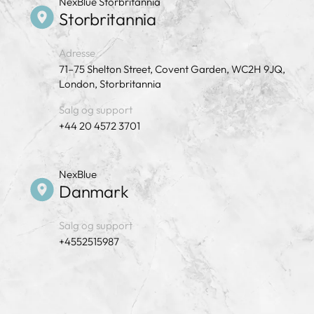
NexBlue Storbritannia
Storbritannia
Adresse
71–75 Shelton Street, Covent Garden, WC2H 9JQ,
London, Storbritannia
Salg og support
+44 20 4572 3701
NexBlue
Danmark
Salg og support
+4552515987